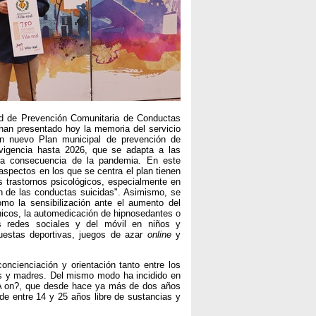
dad de Prevención Comunitaria de Conductas
han presentado hoy la memoria del servicio
un nuevo Plan municipal de prevención de
 vigencia hasta 2026, que se adapta a las
 a consecuencia de la pandemia. En este
aspectos en los que se centra el plan tienen
s trastornos psicológicos, especialmente en
n de las conductas suicidas". Asimismo, se
omo la sensibilización ante el aumento del
nicos, la automedicación de hipnosedantes o
as redes sociales y del móvil en niños y
uestas deportivas, juegos de azar
online
y
ncienciación y orientación tanto entre los
es y madres. Del mismo modo ha incidido en
e A on?, que desde hace ya más de dos años
de entre 14 y 25 años libre de sustancias y