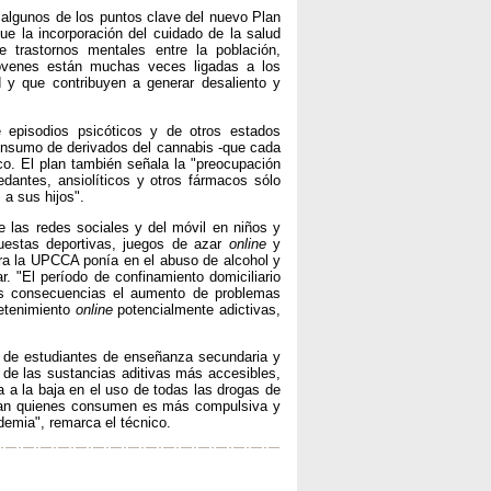
 algunos de los puntos clave del nuevo Plan
e la incorporación del cuidado de la salud
trastornos mentales entre la población,
óvenes están muchas veces ligadas a los
 y que contribuyen a generar desaliento y
 episodios psicóticos y de otros estados
onsumo de derivados del cannabis -que cada
o. El plan también señala la "preocupación
dantes, ansiolíticos y otros fármacos sólo
 a sus hijos".
e las redes sociales y del móvil en niños y
uestas deportivas, juegos de azar
online
y
ra la UPCCA ponía en el abuso de alcohol y
r. "El período de confinamiento domiciliario
as consecuencias el aumento de problemas
retenimiento
online
potencialmente adictivas,
n de estudiantes de enseñanza secundaria y
de las sustancias aditivas más accesibles,
 a la baja en el uso de todas las drogas de
oman quienes consumen es más compulsiva y
demia", remarca el técnico.