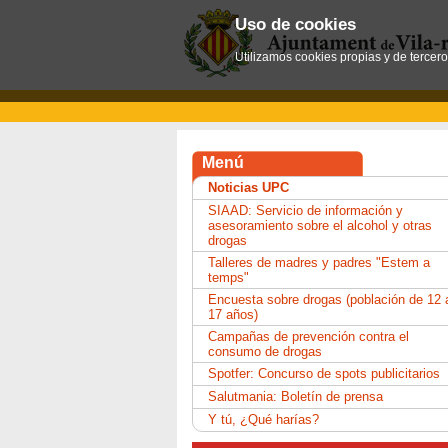
Uso de cookies
Utilizamos cookies propias y de tercer
Menú
Noticias UPC
SIAAD: Servicio de información y
asesoramiento sobre el alcohol y otras
drogas
Talleres de madres y padres "Estem a
temps"
Encuesta sobre drogas (población de 12 
17 años)
Campañas de prevención contra el
consumo de drogas
Spotfer: Concurso de spots publicitarios
Salutmania: Boletín de prensa
Y tú, ¿Qué harías?