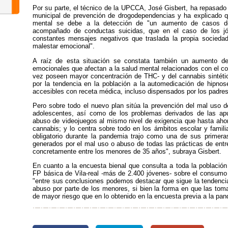
Por su parte, el técnico de la UPCCA, José Gisbert, ha repasado
municipal de prevención de drogodependencias y ha explicado qu
mental se debe a la detección de "un aumento de casos de 
acompañado de conductas suicidas, que en el caso de los j
constantes mensajes negativos que traslada la propia sociedad
malestar emocional".
A raíz de esta situación se constata también un aumento de
emocionales que afectan a la salud mental relacionados con el c
vez poseen mayor concentración de THC- y del cannabis sintétic
por la tendencia en la población a la automedicación de hipnose
accesibles con receta médica, incluso dispensados por los padres
Pero sobre todo el nuevo plan sitúa la prevención del mal uso d
adolescentes, así como de los problemas derivados de las ap
abuso de videojuegos al mismo nivel de exigencia que hasta aho
cannabis; y lo centra sobre todo en los ámbitos escolar y familia
obligatorio durante la pandemia trajo como una de sus primer
generados por el mal uso o abuso de todas las prácticas de ent
concretamente entre los menores de 35 años", subraya Gisbert.
En cuanto a la encuesta bienal que consulta a toda la població
FP básica de Vila-real -más de 2.400 jóvenes- sobre el consumo 
"entre sus conclusiones podemos destacar que sigue la tendencia
abuso por parte de los menores, si bien la forma en que las t
de mayor riesgo que en lo obtenido en la encuesta previa a la pan