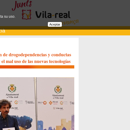
ta su uso.
Aceptar
cià
ón de drogodependencias y conductas
 el mal uso de las nuevas tecnologías