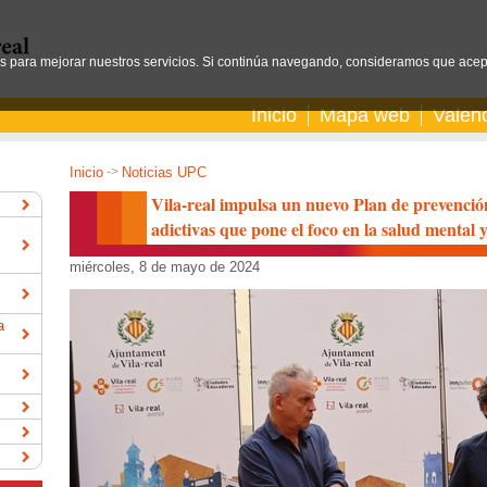
os para mejorar nuestros servicios. Si continúa navegando, consideramos que acep
Inicio
Mapa web
Valen
Inicio
->
Noticias UPC
Vila-real impulsa un nuevo Plan de prevenci
adictivas que pone el foco en la salud mental y
miércoles, 8 de mayo de 2024
a