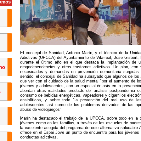
amos
El concejal de Sanidad, Antonio Marín, y el técnico de la Uni
Adictivas (UPCCA) del Ayuntamiento de Vila-real, José Gisbert, 
durante el último año en el que destaca la implantación de 
drogodependencias y otros trastornos adictivos. Un plan, con
necesidades y demandas en prevención comunitaria surgidas
sentido, el concejal de Sanidad ha subrayado que algunos de los 
que ver con el cuidado de la salud mental "por el aumento de lo
jóvenes y adolescentes, con un especial énfasis en la prevenció
abordan otras realidades producto del análisis postpandemia c
consumo de bebidas energéticas, vapeadores y cigarrillos electró
ansiolíticos, y sobre todo "la prevención del mal uso de l
adolescentes, así como de los problemas derivados de las ap
abuso de videojuegos".
Marín ha destacado el trabajo de la UPCCA, sobre todo en la co
jóvenes como en las familias, a través de las escuelas de padr
la excelente acogida del programa de ocio alternativo saludabl
ofrece en el Espai Jove un punto de encuentro para los jóvenes 
conductas adictivas.