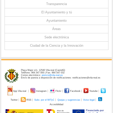
Transparencia
El Ayuntamiento y tú
Ayuntamiento
Áreas
Sede electrónica
Ciudad de la Ciencia y la Innovación
Plaça Major s/n. 12540 Vila-real (Castelló)
Teléfono: 964 547 000 | Fax: 964 547 032
Correo electrónico:
atencio@vila-real.es
Envío de puesta a disposición de notificaciones: notificaciones@vila-real.es
App Vila-real
Instagram
Flickr
Facebook
Youtube
Twitter
RSS
Subv. por el MITyC
Quejas y sugerencias
Aviso legal
Accesibilidad