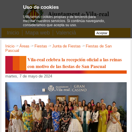
Uso de cookies
Utilizamos cookies propias y de terceros para
mejorar nuestros servicios. Si continúa navegando,
consideramos que acepta su uso.
Inicio
Mapa web
Valencià
Aceptar
Inicio
->
Áreas
->
Fiestas
->
Junta de Fiestas
->
Fiestas de San
Pascual
Vila-real celebra la recepción oficial a las reinas
con motivo de las fiestas de San Pascual
martes, 7 de mayo de 2024