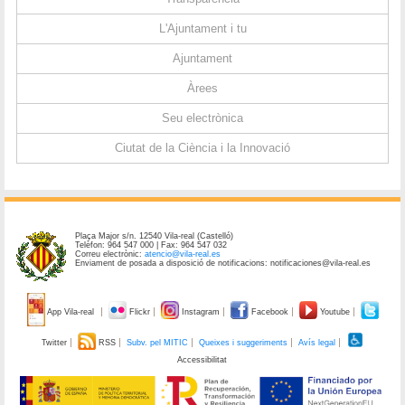
L'Ajuntament i tu
Ajuntament
Àrees
Seu electrònica
Ciutat de la Ciència i la Innovació
Plaça Major s/n. 12540 Vila-real (Castelló)
Telèfon: 964 547 000 | Fax: 964 547 032
Correu electrònic:
atencio@vila-real.es
Enviament de posada a disposició de notificacions: notificaciones@vila-real.es
App Vila-real
Flickr
Instagram
Facebook
Youtube
Twitter
RSS
Subv. pel MITIC
Queixes i suggeriments
Avís legal
Accessibilitat