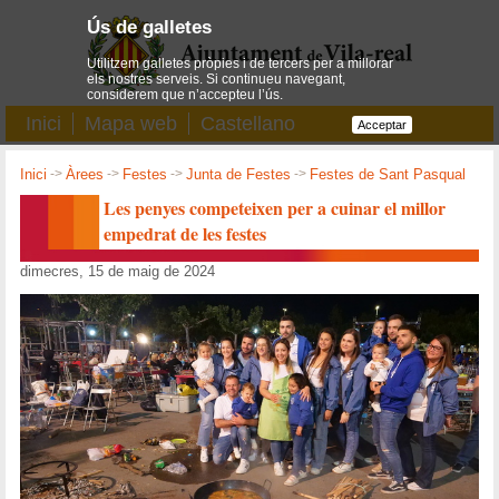
Ús de galletes
Utilitzem galletes pròpies i de tercers per a millorar
els nostres serveis. Si continueu navegant,
considerem que n’accepteu l’ús.
Inici
Mapa web
Castellano
Acceptar
Inici
->
Àrees
->
Festes
->
Junta de Festes
->
Festes de Sant Pasqual
Les penyes competeixen per a cuinar el millor
empedrat de les festes
dimecres, 15 de maig de 2024