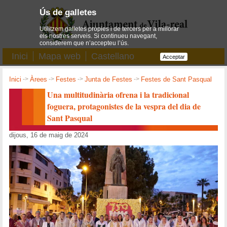
Ús de galletes
Utilitzem galletes pròpies i de tercers per a millorar
els nostres serveis. Si continueu navegant,
considerem que n’accepteu l’ús.
Inici
Mapa web
Castellano
Acceptar
Inici
->
Àrees
->
Festes
->
Junta de Festes
->
Festes de Sant Pasqual
Una multitudinària ofrena i la tradicional
foguera, protagonistes de la vespra del dia de
Sant Pasqual
dijous, 16 de maig de 2024