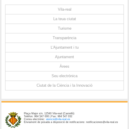
Vila-real
La teua ciutat
Turisme
Transparència
L'Ajuntament i tu
Ajuntament
Àrees
Seu electrònica
Ciutat de la Ciència i la Innovació
Plaça Major s/n. 12540 Vila-real (Castelló)
Telèfon: 964 547 000 | Fax: 964 547 032
Correu electrònic:
atencio@vila-real.es
Enviament de posada a disposició de notificacions: notificaciones@vila-real.es