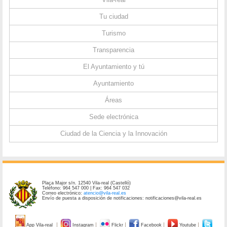
Tu ciudad
Turismo
Transparencia
El Ayuntamiento y tú
Ayuntamiento
Áreas
Sede electrónica
Ciudad de la Ciencia y la Innovación
Plaça Major s/n. 12540 Vila-real (Castelló)
Teléfono: 964 547 000 | Fax: 964 547 032
Correo electrónico:
atencio@vila-real.es
Envío de puesta a disposición de notificaciones: notificaciones@vila-real.es
App Vila-real
Instagram
Flickr
Facebook
Youtube