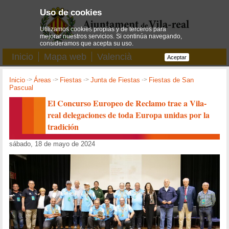
Uso de cookies
Utilizamos cookies propias y de terceros para
mejorar nuestros servicios. Si continúa navegando,
consideramos que acepta su uso.
Inicio
Mapa web
Valencià
Aceptar
Inicio
->
Áreas
->
Fiestas
->
Junta de Fiestas
->
Fiestas de San
Pascual
El Concurso Europeo de Reclamo trae a Vila-
real delegaciones de toda Europa unidas por la
tradición
sábado, 18 de mayo de 2024