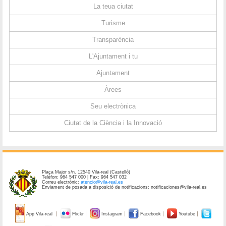
La teua ciutat
Turisme
Transparència
L'Ajuntament i tu
Ajuntament
Àrees
Seu electrònica
Ciutat de la Ciència i la Innovació
Plaça Major s/n. 12540 Vila-real (Castelló)
Telèfon: 964 547 000 | Fax: 964 547 032
Correu electrònic:
atencio@vila-real.es
Enviament de posada a disposició de notificacions: notificaciones@vila-real.es
App Vila-real
Flickr
Instagram
Facebook
Youtube