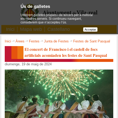
Ús de galletes
Utilitzem galletes pròpies i de tercers per a millorar
els nostres serveis. Si continueu navegant,
considerem que n’accepteu l’ús.
Inici
Mapa web
Castellano
Acceptar
Inici
->
Àrees
->
Festes
->
Junta de Festes
->
Festes de Sant Pasqual
El concert de Francisco i el castell de focs
artificials acomiaden les festes de Sant Pasqual
diumenge, 19 de maig de 2024