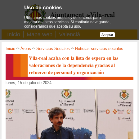
Uso de cookies
Utilizamos cookies propias y de terceros para
mejorar nuestros servicios. Si continúa navegando,
consideramos que acepta su uso.
Inicio
Mapa web
Valencià
Aceptar
Inicio
->
Áreas
->
Servicios Sociales
->
Noticias servicios sociales
Vila-real acaba con la lista de espera en las
valoraciones de la dependencia gracias al
refuerzo de personal y organización
lunes, 15 de julio de 2024