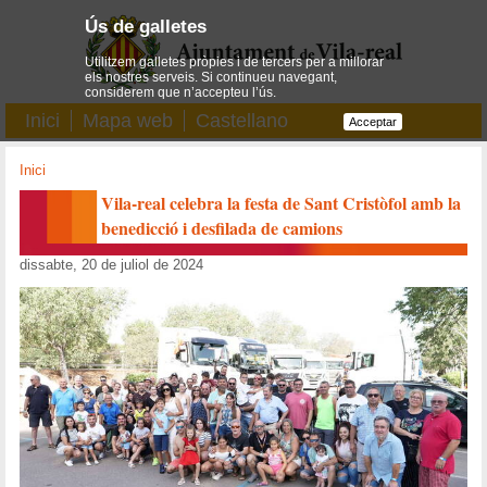
Ús de galletes
Utilitzem galletes pròpies i de tercers per a millorar
els nostres serveis. Si continueu navegant,
considerem que n’accepteu l’ús.
Inici
Mapa web
Castellano
Acceptar
Inici
Vila-real celebra la festa de Sant Cristòfol amb la
benedicció i desfilada de camions
dissabte, 20 de juliol de 2024