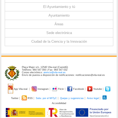
El Ayuntamiento y tú
Ayuntamiento
Áreas
Sede electrónica
Ciudad de la Ciencia y la Innovación
Plaça Major s/n. 12540 Vila-real (Castelló)
Teléfono: 964 547 000 | Fax: 964 547 032
Correo electrónico:
atencio@vila-real.es
Envío de puesta a disposición de notificaciones: notificaciones@vila-real.es
App Vila-real
Instagram
Flickr
Facebook
Youtube
Twitter
RSS
Subv. por el MITyC
Quejas y sugerencias
Aviso legal
Accesibilidad