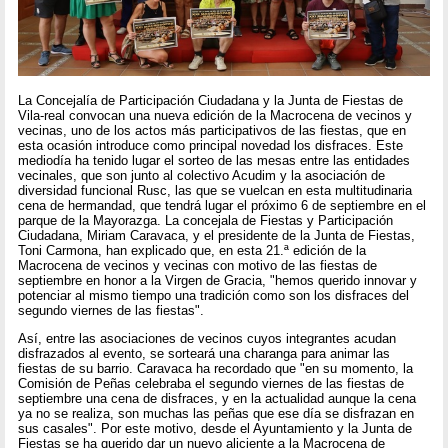
La Concejalía de Participación Ciudadana y la Junta de Fiestas de
Vila-real convocan una nueva edición de la Macrocena de vecinos y
vecinas, uno de los actos más participativos de las fiestas, que en
esta ocasión introduce como principal novedad los disfraces. Este
mediodía ha tenido lugar el sorteo de las mesas entre las entidades
vecinales, que son junto al colectivo Acudim y la asociación de
diversidad funcional Rusc, las que se vuelcan en esta multitudinaria
cena de hermandad, que tendrá lugar el próximo 6 de septiembre en el
parque de la Mayorazga. La concejala de Fiestas y Participación
Ciudadana, Miriam Caravaca, y el presidente de la Junta de Fiestas,
Toni Carmona, han explicado que, en esta 21.ª edición de la
Macrocena de vecinos y vecinas con motivo de las fiestas de
septiembre en honor a la Virgen de Gracia, "hemos querido innovar y
potenciar al mismo tiempo una tradición como son los disfraces del
segundo viernes de las fiestas".
Así, entre las asociaciones de vecinos cuyos integrantes acudan
disfrazados al evento, se sorteará una charanga para animar las
fiestas de su barrio. Caravaca ha recordado que "en su momento, la
Comisión de Peñas celebraba el segundo viernes de las fiestas de
septiembre una cena de disfraces, y en la actualidad aunque la cena
ya no se realiza, son muchas las peñas que ese día se disfrazan en
sus casales". Por este motivo, desde el Ayuntamiento y la Junta de
Fiestas se ha querido dar un nuevo aliciente a la Macrocena de