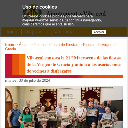
Uso de cookies
Utilizamos cookies propias y de terceros para
mejorar nuestros servicios. Si continúa navegando,
consideramos que acepta su uso.
Inicio
Mapa web
Valencià
Aceptar
Inicio
->
Áreas
->
Fiestas
->
Junta de Fiestas
->
Fiestas de Virgen de
Gracia
Vila-real convoca la 21.ª Macrocena de las fiestas
de la Virgen de Gracia y anima a las asociaciones
de vecinos a disfrazarse
martes, 30 de julio de 2024