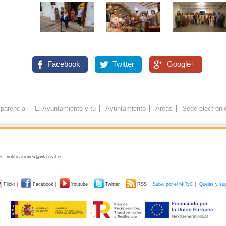
Facebook
Twitter
Google+
parencia
El Ayuntamiento y tú
Ayuntamiento
Áreas
Sede electróni
s: notificaciones@vila-real.es
Flickr
Facebook
Youtube
Twitter
RSS
Subv. por el MITyC
Quejas y su