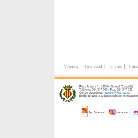
Vila-real
Tu ciudad
Turismo
Trans
Plaça Major s/n. 12540 Vila-real (Castelló)
Teléfono: 964 547 000 | Fax: 964 547 032
Correo electrónico:
atencio@vila-real.es
Envío de puesta a disposición de notificacione
App Vila-real
Instagram