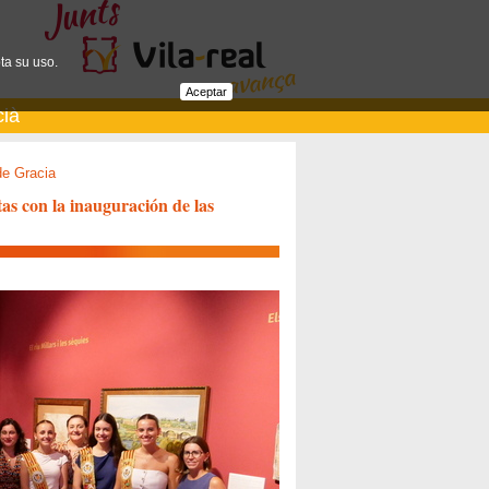
ta su uso.
Aceptar
cià
de Gracia
stas con la inauguración de las