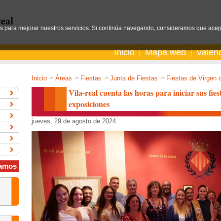
os para mejorar nuestros servicios. Si continúa navegando, consideramos que acep
Inicio
Mapa web
Valen
Inicio
->
Áreas
->
Fiestas
->
Junta de Fiestas
->
Fiestas de Virgen 
Vila-real cuenta las horas para iniciar sus fie
exposiciones
jueves, 29 de agosto de 2024
amos