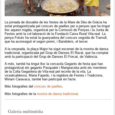
La jornada de dissabte de les festes de la Mare de Déu de Gràcia ha
estat protagonitzada pel concurs de paelles per a penyes que ha tingut
lloc aquest migdia, organitzat per la Comissió de Penyes i la Junta de
Festes amb la col·laboració de la Fundació Caixa Rural Vila-real. La
penya Fotuts ha estat la guanyadora del concurs seguida de Tramull,
que ha aconseguit el segon premi, i Bandolers, el tercer.
A la vesprada, la plaça Major ha sigut escenari de la mostra de dansa
tradicional, organitzada pel Grup de Danses El Raval, que ha comptat
amb la participació del Grup de Danses El Forcat, de València.
A més, també ha tingut lloc la cercavila Gegants de festa que han
protagonitzat els gegants Pasqualet i Marigracieta amb els membres
de la Colla Gegantera de Vila-real pel recinte de la vila. La
vicealcaldessa, Maria Fajardo, i la regidora de Festes i Tradicions,
Miriam Caravaca, també han participat en l'acte.
Més fotografies del
concurs de paelles
.
Més fotografies de la
mostra de dansa tradicional.
Galeria multimèdia