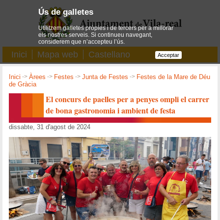
Ús de galletes
Utilitzem galletes pròpies i de tercers per a millorar
els nostres serveis. Si continueu navegant,
considerem que n’accepteu l’ús.
Inici
Mapa web
Castellano
Acceptar
Inici
->
Àrees
->
Festes
->
Junta de Festes
->
Festes de la Mare de Déu
de Gràcia
El concurs de paelles per a penyes ompli el carrer
de bona gastronomia i ambient de festa
dissabte, 31 d'agost de 2024