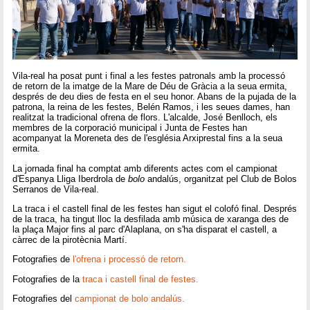
Vila-real ha posat punt i final a les festes patronals amb la processó
de retorn de la imatge de la Mare de Déu de Gràcia a la seua ermita,
després de deu dies de festa en el seu honor. Abans de la pujada de la
patrona, la reina de les festes, Belén Ramos, i les seues dames, han
realitzat la tradicional ofrena de flors. L'alcalde, José Benlloch, els
membres de la corporació municipal i Junta de Festes han
acompanyat la Moreneta des de l'església Arxiprestal fins a la seua
ermita.
La jornada final ha comptat amb diferents actes com el campionat
d'Espanya Lliga Iberdrola de
bolo
andalús, organitzat pel Club de Bolos
Serranos de Vila-real.
La traca i el castell final de les festes han sigut el colofó final. Després
de la traca, ha tingut lloc la desfilada amb música de xaranga des de
la plaça Major fins al parc d'Alaplana, on s'ha disparat el castell, a
càrrec de la pirotècnia Martí.
Fotografies de
l'ofrena i processó de retorn.
Fotografies de la
traca i castell final de festes.
Fotografies del
campionat de bolo andalús.