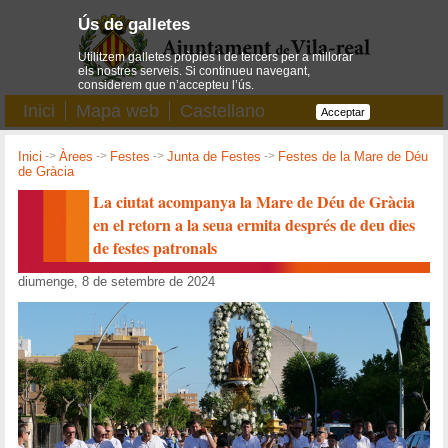
Ús de galletes
Utilitzem galletes pròpies i de tercers per a millorar
els nostres serveis. Si continueu navegant,
considerem que n’accepteu l’ús.
Inici
Mapa web
Castellano
Acceptar
Inici
->
Àrees
->
Festes
->
Junta de Festes
->
Festes de la Mare de Déu
de Gràcia
La ciutat acompanya la Mare de Déu de Gràcia
en el retorn a la seua ermita després de deu dies
de festes patronals
diumenge, 8 de setembre de 2024