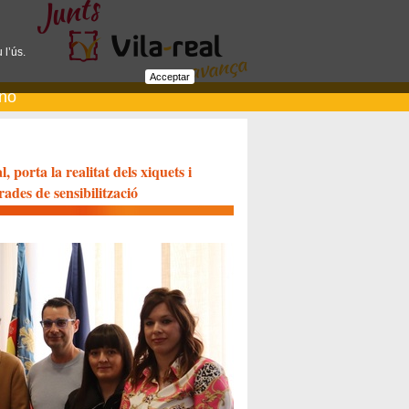
 l’ús.
Acceptar
ano
porta la realitat dels xiquets i
ades de sensibilització