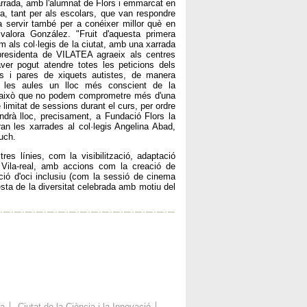
rada, amb l'alumnat de Flors i emmarcat en
a, tant per als escolars, que van respondre
 servir també per a conéixer millor què en
 valora González. "Fruit d'aquesta primera
m als col·legis de la ciutat, amb una xarrada
 presidenta de VILATEA agraeix als centres
ver pogut atendre totes les peticions dels
es i pares de xiquets autistes, de manera
de les aules un lloc més conscient de la
 per això que no podem comprometre més d'una
imitat de sessions durant el curs, per ordre
ndrà lloc, precisament, a Fundació Flors la
 les xarrades al col·legis Angelina Abad,
uch.
res línies, com la visibilització, adaptació
a Vila-real, amb accions com la creació de
ció d'oci inclusiu (com la sessió de cinema
esta de la diversitat celebrada amb motiu del
ca
Ciutat de la Ciència i la Innovació