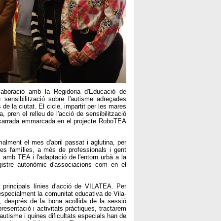
laboració amb la Regidoria d'Educació de
 sensibilització sobre l'autisme adreçades
 de la ciutat. El cicle, impartit per les mares
pren el relleu de l'acció de sensibilització
a xarrada emmarcada en el projecte RoboTEA
alment el mes d'abril passat i aglutina, per
es famílies, a més de professionals i gent
 amb TEA i l'adaptació de l'entorn urbà a la
egistre autonòmic d'associacions com en el
 principals línies d'acció de VILATEA. Per
especialment la comunitat educativa de Vila-
s, després de la bona acollida de la sessió
esentació i activitats pràctiques, tractarem
l'autisme i quines dificultats especials han de