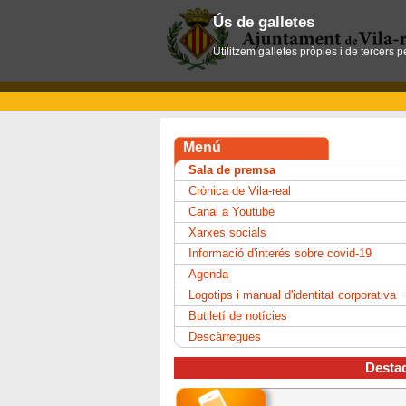
Ús de galletes
Utilitzem galletes pròpies i de tercers 
Menú
Sala de premsa
Crònica de Vila-real
Canal a Youtube
Xarxes socials
Informació d'interés sobre covid-19
Agenda
Logotips i manual d'identitat corporativa
Butlletí de notícies
Descàrregues
Desta