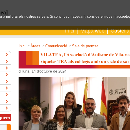
per a millorar els nostres serveis. Si continueu navegant, considerem que n’accepteu
Inici
Mapa web
Castell
Inici
->
Àrees
->
Comunicació
->
Sala de premsa
VILATEA, l'Associació d'Autisme de Vila-real, 
xiquetes TEA als col·legis amb un cicle de xarr
dilluns, 14 d'octubre de 2024
quem