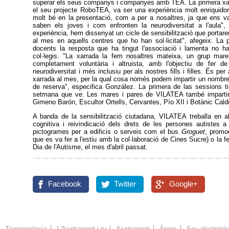
superar els seus companys i companyes amb TEA. La primera xar
el seu projecte RoboTEA, va ser una experiència molt enriquidor
molt bé en la presentació, com a per a nosaltres, ja que ens va
saben els joves i com enfronten la neurodiversitat a l'aula",
experiència, hem dissenyat un cicle de sensibilització que portare
al mes en aquells centres que ho han sol·licitat", afegeix. La
docents la resposta que ha tingut l'associació i lamenta no ha
col·legis. "La xarrada la fem nosaltres mateixa, un grup mar
completament voluntària i altruista, amb l'objectiu de fer 
neurodiversitat i més inclusiu per als nostres fills i filles. És
xarrada al mes, per la qual cosa només podem impartir un nombre l
de reserva", especifica González. La primera de las sessions ti
setmana que ve. Les mares i pares de VILATEA també impartiran
Gimeno Barón, Escultor Ortells, Cervantes, Pío XII i Botànic Cald
A banda de la sensibilització ciutadana, VILATEA treballa en alt
cognitiva i reivindicació dels drets de les persones autistes 
pictogrames per a edificis o serveis com el bus
Groguet
, promo
que es va fer a l'estiu amb la col·laboració de Cines Sucre) o la f
Dia de l'Autisme, el mes d'abril passat.
Facebook
Twitter
Google+
Transparència
L'Ajuntament i tu
Ajuntament
Àrees
Seu electròni