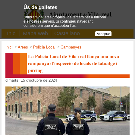
Ús de galletes
Utilitzem galletes pròpies i de tercers per a millorar
els nostres serveis. Si continueu navegant,
considerem que n’accepteu l’ús.
Inici
Mapa web
Castellano
Acceptar
Inici
->
Àrees
->
Policia Local
->
Campanyes
La Policia Local de Vila-real llança una nova
campanya d'inspecció de locals de tatuatge i
pírcing
dimarts, 15 d'octubre de 2024