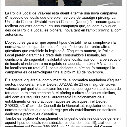
La Policia Local de Vila-real està duent a terme una nova campanya
d'inspecció de locals que ofereixen serveis de tatuatge i pírcing. La
Unitat de Control d'Establiments i Consum (Uceco) és l'encarregada de
realitzar aquests controls, en una campanya que, tal com expliquen
des de la Policia Local, és pionera i nova tant en l'àmbit provincial com
autonòmic.
L'objectiu és garantir que aquest tipus d'establiments compleixen la
normativa de neteja, desinfecció i gestió de residus, entre altres
qüestions que estableix la legislació. D'aquesta manera, la Policia
Local pretén garantir els drets dels consumidors i usuaris, les
condicions de seguretat i salubritat dels locals, així com la persecució
de locals clandestins o no regulats en aquesta matèria. A Vila-real hi
ha localitzats un total d'11 locals dedicats al pírcing i/o tatuatge i la
campanya es desenvoluparà fins al pròxim 10 de novembre.
Els agents vigilaran el compliment de la normativa reguladora d'aquest
sector, i concretament el Decret 83/2002, de 23 de maig, del Govern
valencià, pel qual s'estableixen les normes que regeixen la pràctica del
tatuatge, la micropigmentació, el pírcing o altres tècniques similars,
així com els requisits per a l'autorització i funcionament dels
establiments on es practiquen aquestes tècniques, i el Decret
27/2003, d'1 d'abril, del Consell de la Generalitat, regulador de les
normes sanitàries que han de regir per als establiments no sanitaris
dedicats a pràctiques d'estètica.
També es vigilarà el compliment de la gestió dels residus que generen
aquest tipus de locals (considerats residus del tipus III), així com el
compliment del Decret 240/1994, de 22 de novembre, del Govern