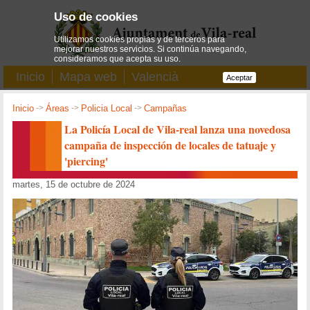
Uso de cookies
Utilizamos cookies propias y de terceros para
mejorar nuestros servicios. Si continúa navegando,
consideramos que acepta su uso.
Inicio
Mapa web
Valencià
Aceptar
Inicio
->
Áreas
->
Policia Local
->
Campañas
La Policía Local de Vila-real lanza una novedosa
campaña de inspección de locales de tatuaje y
'piercing'
martes, 15 de octubre de 2024