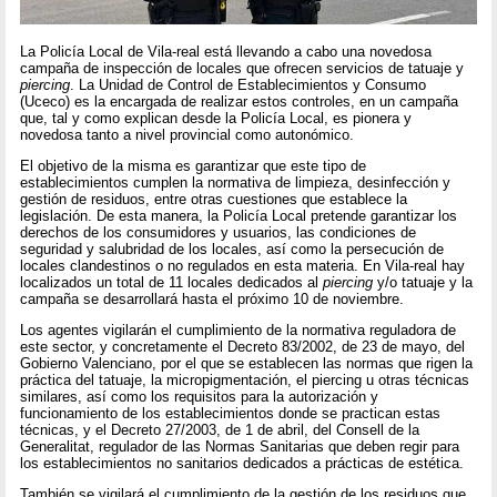
La Policía Local de Vila-real está llevando a cabo una novedosa
campaña de inspección de locales que ofrecen servicios de tatuaje y
piercing
. La Unidad de Control de Establecimientos y Consumo
(Uceco) es la encargada de realizar estos controles, en un campaña
que, tal y como explican desde la Policía Local, es pionera y
novedosa tanto a nivel provincial como autonómico.
El objetivo de la misma es garantizar que este tipo de
establecimientos cumplen la normativa de limpieza, desinfección y
gestión de residuos, entre otras cuestiones que establece la
legislación. De esta manera, la Policía Local pretende garantizar los
derechos de los consumidores y usuarios, las condiciones de
seguridad y salubridad de los locales, así como la persecución de
locales clandestinos o no regulados en esta materia. En Vila-real hay
localizados un total de 11 locales dedicados al
piercing
y/o tatuaje y la
campaña se desarrollará hasta el próximo 10 de noviembre.
Los agentes vigilarán el cumplimiento de la normativa reguladora de
este sector, y concretamente el Decreto 83/2002, de 23 de mayo, del
Gobierno Valenciano, por el que se establecen las normas que rigen la
práctica del tatuaje, la micropigmentación, el piercing u otras técnicas
similares, así como los requisitos para la autorización y
funcionamiento de los establecimientos donde se practican estas
técnicas, y el Decreto 27/2003, de 1 de abril, del Consell de la
Generalitat, regulador de las Normas Sanitarias que deben regir para
los establecimientos no sanitarios dedicados a prácticas de estética.
También se vigilará el cumplimiento de la gestión de los residuos que