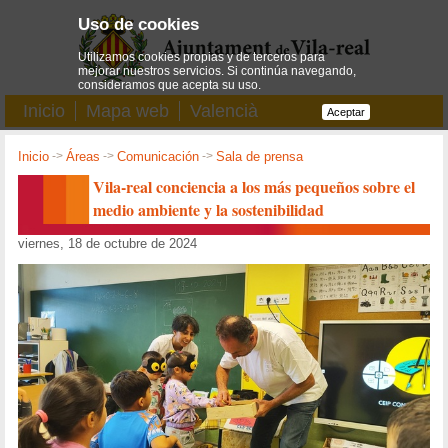
Uso de cookies
Utilizamos cookies propias y de terceros para
mejorar nuestros servicios. Si continúa navegando,
consideramos que acepta su uso.
Inicio
Mapa web
Valencià
Aceptar
Inicio
->
Áreas
->
Comunicación
->
Sala de prensa
Vila-real conciencia a los más pequeños sobre el
medio ambiente y la sostenibilidad
viernes, 18 de octubre de 2024