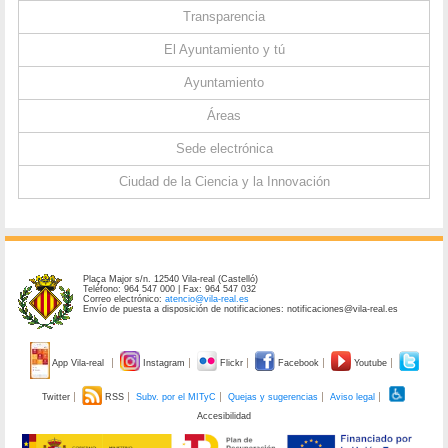
Transparencia
El Ayuntamiento y tú
Ayuntamiento
Áreas
Sede electrónica
Ciudad de la Ciencia y la Innovación
Plaça Major s/n. 12540 Vila-real (Castelló)
Teléfono: 964 547 000 | Fax: 964 547 032
Correo electrónico:
atencio@vila-real.es
Envío de puesta a disposición de notificaciones: notificaciones@vila-real.es
App Vila-real
Instagram
Flickr
Facebook
Youtube
Twitter
RSS
Subv. por el MITyC
Quejas y sugerencias
Aviso legal
Accesibilidad