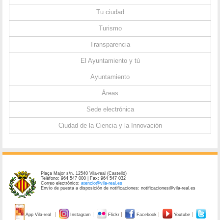
Tu ciudad
Turismo
Transparencia
El Ayuntamiento y tú
Ayuntamiento
Áreas
Sede electrónica
Ciudad de la Ciencia y la Innovación
Plaça Major s/n. 12540 Vila-real (Castelló)
Teléfono: 964 547 000 | Fax: 964 547 032
Correo electrónico:
atencio@vila-real.es
Envío de puesta a disposición de notificaciones: notificaciones@vila-real.es
App Vila-real
Instagram
Flickr
Facebook
Youtube