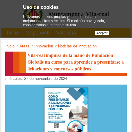
Uso de cookies
Utilizamos cookies propias y de terceros para
mejorar nuestros servicios. Si continúa navegando,
consideramos que acepta su uso.
Inicio
Mapa web
Valencià
Aceptar
Inicio
->
Áreas
->
Innovación
->
Noticias de innovación
Vila-real impulsa de la mano de Fundación
Globalis un curso para aprender a presentarse a
licitaciones y concursos públicos
miércoles, 27 de noviembre de 2024