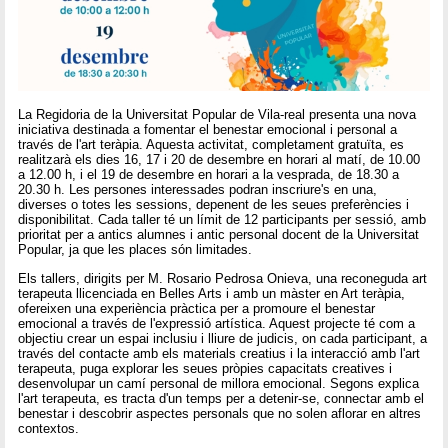
La Regidoria de la Universitat Popular de Vila-real presenta una nova
iniciativa destinada a fomentar el benestar emocional i personal a
través de l'art teràpia. Aquesta activitat, completament gratuïta, es
realitzarà els dies 16, 17 i 20 de desembre en horari al matí, de 10.00
a 12.00 h, i el 19 de desembre en horari a la vesprada, de 18.30 a
20.30 h. Les persones interessades podran inscriure's en una,
diverses o totes les sessions, depenent de les seues preferències i
disponibilitat. Cada taller té un límit de 12 participants per sessió, amb
prioritat per a antics alumnes i antic personal docent de la Universitat
Popular, ja que les places són limitades.
Els tallers, dirigits per M. Rosario Pedrosa Onieva, una reconeguda art
terapeuta llicenciada en Belles Arts i amb un màster en Art teràpia,
ofereixen una experiència pràctica per a promoure el benestar
emocional a través de l'expressió artística. Aquest projecte té com a
objectiu crear un espai inclusiu i lliure de judicis, on cada participant, a
través del contacte amb els materials creatius i la interacció amb l'art
terapeuta, puga explorar les seues pròpies capacitats creatives i
desenvolupar un camí personal de millora emocional. Segons explica
l'art terapeuta, es tracta d'un temps per a detenir-se, connectar amb el
benestar i descobrir aspectes personals que no solen aflorar en altres
contextos.