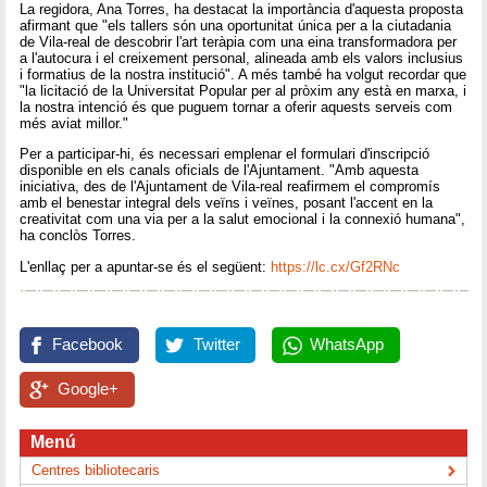
La regidora, Ana Torres, ha destacat la importància d'aquesta proposta
afirmant que "els tallers són una oportunitat única per a la ciutadania
de Vila-real de descobrir l'art teràpia com una eina transformadora per
a l'autocura i el creixement personal, alineada amb els valors inclusius
i formatius de la nostra institució". A més també ha volgut recordar que
"la licitació de la Universitat Popular per al pròxim any està en marxa, i
la nostra intenció és que puguem tornar a oferir aquests serveis com
més aviat millor."
Per a participar-hi, és necessari emplenar el formulari d'inscripció
disponible en els canals oficials de l'Ajuntament. "Amb aquesta
iniciativa, des de l'Ajuntament de Vila-real reafirmem el compromís
amb el benestar integral dels veïns i veïnes, posant l'accent en la
creativitat com una via per a la salut emocional i la connexió humana",
ha conclòs Torres.
L'enllaç per a apuntar-se és el següent:
https://lc.cx/Gf2RNc
Facebook
Twitter
WhatsApp
Google+
Menú
Centres bibliotecaris