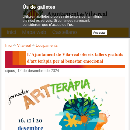
Ús de galletes
Utilitzem galletes pròpies i de tercers per a millorar
els nostres serveis. Si continueu navegant,
considerem que n’accepteu l’ús.
Inici
Mapa web
Castellano
Acceptar
Inici
->
Vila-real
->
Equipaments
L'Ajuntament de Vila-real ofereix tallers gratuïts
d'art teràpia per al benestar emocional
dijous, 12 de desembre de 2024