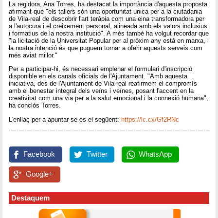
La regidora, Ana Torres, ha destacat la importància d'aquesta proposta
afirmant que "els tallers són una oportunitat única per a la ciutadania
de Vila-real de descobrir l'art teràpia com una eina transformadora per
a l'autocura i el creixement personal, alineada amb els valors inclusius
i formatius de la nostra institució". A més també ha volgut recordar que
"la licitació de la Universitat Popular per al pròxim any està en marxa, i
la nostra intenció és que puguem tornar a oferir aquests serveis com
més aviat millor."
Per a participar-hi, és necessari emplenar el formulari d'inscripció
disponible en els canals oficials de l'Ajuntament. "Amb aquesta
iniciativa, des de l'Ajuntament de Vila-real reafirmem el compromís
amb el benestar integral dels veïns i veïnes, posant l'accent en la
creativitat com una via per a la salut emocional i la connexió humana",
ha conclòs Torres.
L'enllaç per a apuntar-se és el següent:
https://lc.cx/Gf2RNc
Facebook
Twitter
WhatsApp
Google+
Destaquem