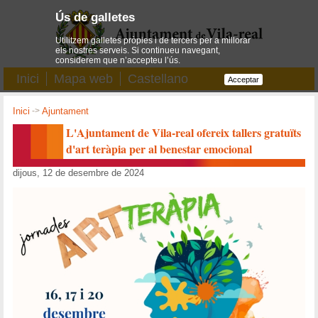
Ús de galletes
Utilitzem galletes pròpies i de tercers per a millorar
els nostres serveis. Si continueu navegant,
considerem que n’accepteu l’ús.
Inici
Mapa web
Castellano
Acceptar
Inici
->
Ajuntament
L'Ajuntament de Vila-real ofereix tallers gratuïts
d'art teràpia per al benestar emocional
dijous, 12 de desembre de 2024