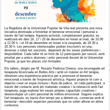
La Regidoria de la Universitat Popular de Vila-real presenta una nova
iniciativa destinada a fomentar el benestar emocional i personal a
través de l'art teràpia. Aquesta activitat, completament gratuïta, es
realitzarà els dies 16, 17 i 20 de desembre en horari al matí, de 10.00
a 12.00 h, i el 19 de desembre en horari a la vesprada, de 18.30 a
20.30 h. Les persones interessades podran inscriure's en una,
diverses o totes les sessions, depenent de les seues preferències i
disponibilitat. Cada taller té un límit de 12 participants per sessió, amb
prioritat per a antics alumnes i antic personal docent de la Universitat
Popular, ja que les places són limitades.
Els tallers, dirigits per M. Rosario Pedrosa Onieva, una reconeguda art
terapeuta llicenciada en Belles Arts i amb un màster en Art teràpia,
ofereixen una experiència pràctica per a promoure el benestar
emocional a través de l'expressió artística. Aquest projecte té com a
objectiu crear un espai inclusiu i lliure de judicis, on cada participant, a
través del contacte amb els materials creatius i la interacció amb l'art
terapeuta, puga explorar les seues pròpies capacitats creatives i
desenvolupar un camí personal de millora emocional. Segons explica
l'art terapeuta, es tracta d'un temps per a detenir-se, connectar amb el
benestar i descobrir aspectes personals que no solen aflorar en altres
contextos.