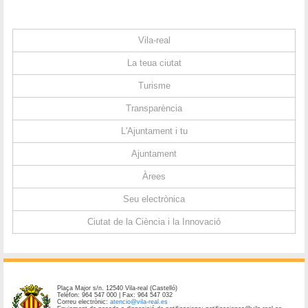
Vila-real
La teua ciutat
Turisme
Transparència
L'Ajuntament i tu
Ajuntament
Àrees
Seu electrònica
Ciutat de la Ciència i la Innovació
Plaça Major s/n. 12540 Vila-real (Castelló)
Telèfon: 964 547 000 | Fax: 964 547 032
Correu electrònic:
atencio@vila-real.es