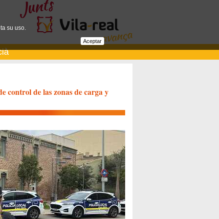
ta su uso.
Aceptar
cià
de control de las zonas de carga y