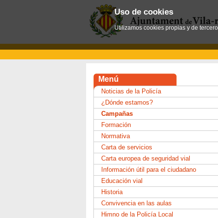
Uso de cookies
Utilizamos cookies propias y de tercer
Menú
Noticias de la Policía
¿Dónde estamos?
Campañas
Formación
Normativa
Carta de servicios
Carta europea de seguridad vial
Información útil para el ciudadano
Educación vial
Historia
Convivencia en las aulas
Himno de la Policía Local