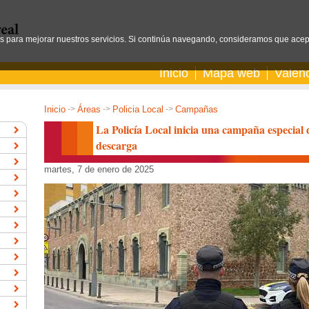
os para mejorar nuestros servicios. Si continúa navegando, consideramos que acep
Inicio
Mapa web
Valen
Inicio
->
Áreas
->
Policia Local
->
Campañas
La Policía Local inicia una campaña especial 
descarga
martes, 7 de enero de 2025