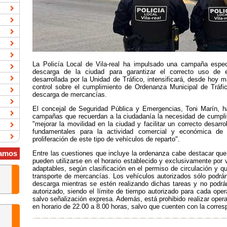
La Policía Local de Vila-real ha impulsado una campaña espec
descarga de la ciudad para garantizar el correcto uso de 
desarrollada por la Unidad de Tráfico, intensificará, desde hoy 
control sobre el cumplimiento de Ordenanza Municipal de Tráfi
descarga de mercancías.
El concejal de Seguridad Pública y Emergencias, Toni Marín, h
campañas que recuerdan a la ciudadanía la necesidad de cumplir 
"mejorar la movilidad en la ciudad y facilitar un correcto desarr
fundamentales para la actividad comercial y económica de 
proliferación de este tipo de vehículos de reparto".
amos
Entre las cuestiones que incluye la ordenanza cabe destacar qu
pueden utilizarse en el horario establecido y exclusivamente por 
adaptables, según clasificación en el permiso de circulación y q
transporte de mercancías. Los vehículos autorizados sólo podrá
descarga mientras se estén realizando dichas tareas y no podrán
autorizado, siendo el límite de tiempo autorizado para cada oper
salvo señalización expresa. Además, está prohibido realizar oper
en horario de 22.00 a 8.00 horas, salvo que cuenten con la corresp