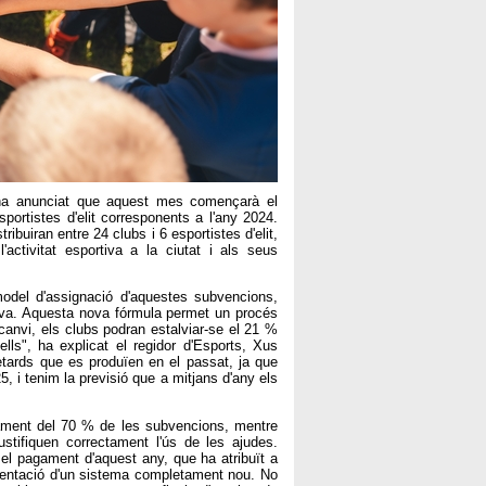
, ha anunciat que aquest mes començarà el
ortistes d'elit corresponents a l'any 2024.
buiran entre 24 clubs i 6 esportistes d'elit,
activitat esportiva a la ciutat i als seus
 model d'assignació d'aquestes subvencions,
tiva. Aquesta nova fórmula permet un procés
 canvi, els clubs podran estalviar-se el 21 %
ls", ha explicat el regidor d'Esports, Xus
etards que es produïen en el passat, ja que
, i tenim la previsió que a mitjans d'any els
gament del 70 % de les subvencions, mentre
stifiquen correctament l'ús de les ajudes.
el pagament d'aquest any, que ha atribuït a
ementació d'un sistema completament nou. No