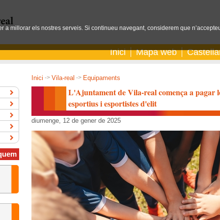
per a millorar els nostres serveis. Si continueu navegant, considerem que n’accepteu
Inici
Mapa web
Castell
Inici
->
Vila-real
->
Equipaments
L'Ajuntament de Vila-real comença a pagar le
esportius i esportistes d'elit
diumenge, 12 de gener de 2025
quem