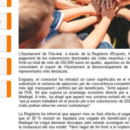
L'Ajuntament de Vila-real, a través de la Regidoria d'Esports
pagament de les subvencions destinades als clubs esportius i esp
Amb un total de més de 250.000 euros en ajudes, aquestes es distri
consolidant el suport de l'Ajuntament al desenvolupament de l'
representants més destacats.
Enguany, el consistori ha introduït un canvi significatiu en el
substituint el sistema de patrocinis pel de concurrència competi
més àgil, transparent i profitós per als beneficiaris. "Amb aquest
de l'IVA, fet que suposa un avantatge econòmic directe per a el
Madrigal. A més, ha afegit que aquest nou sistema evitarà els r
"ara ja estem treballant en el procés per a les subvencions de 2025
clubs podran rebre-les sense contratemps".
La Regidoria ha informat que aquest mes es farà efectiu el pa
que el 30 % restant es liquidarà una vegada els beneficiaris ju
Madrigal ha volgut demanar disculpes pels retards ocorreguts en 
la instauració del nou model: "Hem hagut de fer front a la impl