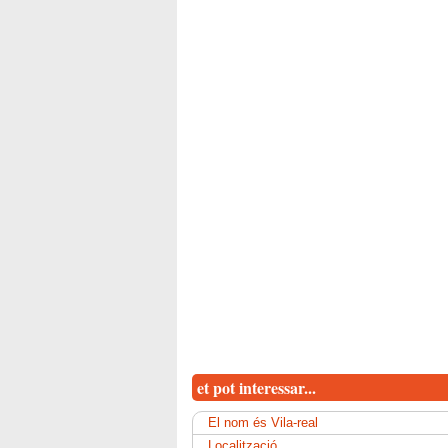
et pot interessar...
El nom és Vila-real
Localització