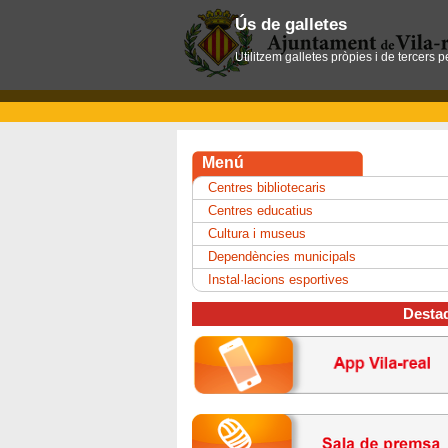
Ús de galletes
Utilitzem galletes pròpies i de tercers 
Menú
Centres bibliotecaris
Centres educatius
Cultura i museus
Dependències municipals
Instal·lacions esportives
Desta