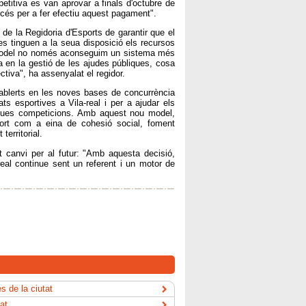
etitiva es van aprovar a finals d'octubre de
cés per a fer efectiu aquest pagament".
de la Regidoria d'Esports de garantir que el
es tinguen a la seua disposició els recursos
model no només aconseguim un sistema més
a en la gestió de les ajudes públiques, cosa
tiva", ha assenyalat el regidor.
tablerts en les noves bases de concurrència
ts esportives a Vila-real i per a ajudar els
 seues competicions. Amb aquest nou model,
port com a eina de cohesió social, foment
territorial.
t canvi per al futur: "Amb aquesta decisió,
real continue sent un referent i un motor de
s de la ciutat
tat