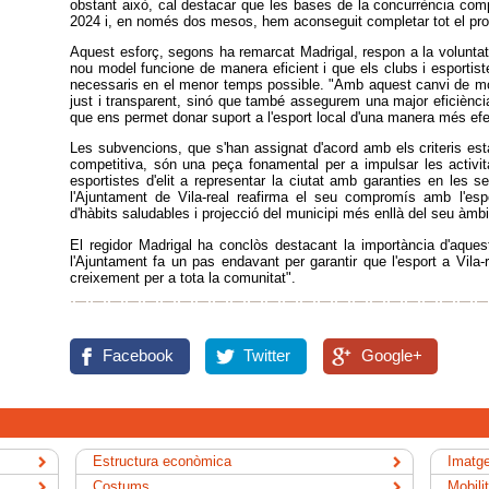
obstant això, cal destacar que les bases de la concurrència comp
2024 i, en només dos mesos, hem aconseguit completar tot el pro
Aquest esforç, segons ha remarcat Madrigal, respon a la voluntat 
nou model funcione de manera eficient i que els clubs i esportist
necessaris en el menor temps possible. "Amb aquest canvi de 
just i transparent, sinó que també assegurem una major eficiènci
que ens permet donar suport a l'esport local d'una manera més efec
Les subvencions, que s'han assignat d'acord amb els criteris es
competitiva, són una peça fonamental per a impulsar les activita
esportistes d'elit a representar la ciutat amb garanties en les
l'Ajuntament de Vila-real reafirma el seu compromís amb l'es
d'hàbits saludables i projecció del municipi més enllà del seu àmbit 
El regidor Madrigal ha conclòs destacant la importància d'aques
l'Ajuntament fa un pas endavant per garantir que l'esport a Vila-
creixement per a tota la comunitat".
Facebook
Twitter
Google+
Estructura econòmica
Imatge
Costums
Mobili