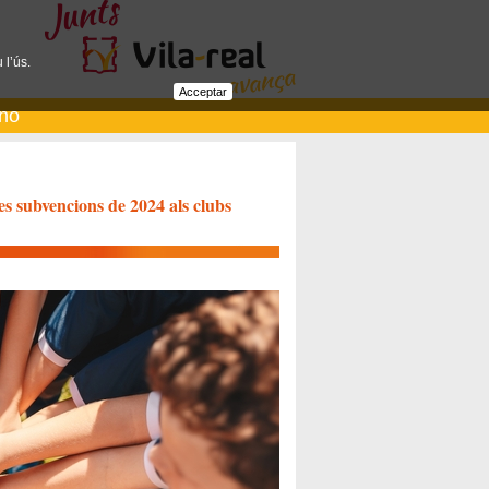
 l’ús.
Acceptar
ano
s subvencions de 2024 als clubs