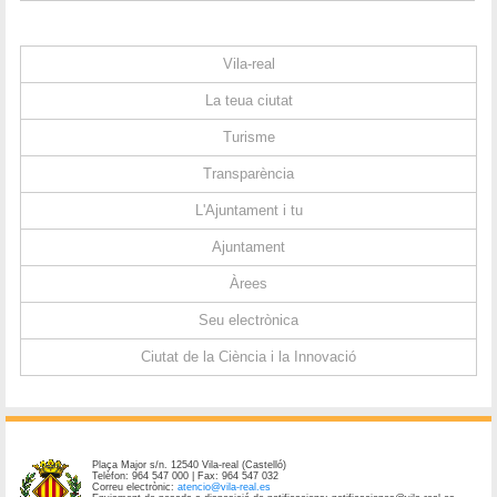
Vila-real
La teua ciutat
Turisme
Transparència
L'Ajuntament i tu
Ajuntament
Àrees
Seu electrònica
Ciutat de la Ciència i la Innovació
Plaça Major s/n. 12540 Vila-real (Castelló)
Telèfon: 964 547 000 | Fax: 964 547 032
Correu electrònic:
atencio@vila-real.es