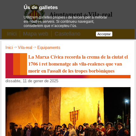
Ús de galletes
Utilitzem galletes pròpies i de tercers per a millorar
els nostres serveis. Si continueu navegant,
considerem que n’accepteu l’ús.
Inici
Mapa web
Castellano
Acceptar
Inici
->
Vila-real
->
Equipaments
La Marxa Cívica recorda la crema de la ciutat el
1706 i ret homenatge als vila-realencs que van
morir en l'assalt de les tropes borbòniques
dissabte, 11 de gener de 2025