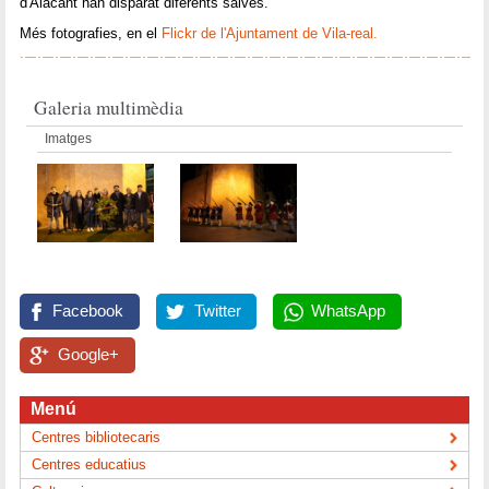
d'Alacant han disparat diferents salves.
Més fotografies, en el
Flickr de l'Ajuntament de Vila-real.
Galeria multimèdia
Imatges
Facebook
Twitter
WhatsApp
Google+
Menú
Centres bibliotecaris
Centres educatius