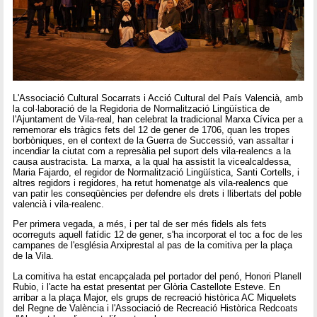
L'Associació Cultural Socarrats i Acció Cultural del País Valencià, amb
la col·laboració de la Regidoria de Normalització Lingüística de
l'Ajuntament de Vila-real, han celebrat la tradicional Marxa Cívica per a
rememorar els tràgics fets del 12 de gener de 1706, quan les tropes
borbòniques, en el context de la Guerra de Successió, van assaltar i
incendiar la ciutat com a represàlia pel suport dels vila-realencs a la
causa austracista. La marxa, a la qual ha assistit la vicealcaldessa,
Maria Fajardo, el regidor de Normalització Lingüística, Santi Cortells, i
altres regidors i regidores, ha retut homenatge als vila-realencs que
van patir les conseqüències per defendre els drets i llibertats del poble
valencià i vila-realenc.
Per primera vegada, a més, i per tal de ser més fidels als fets
ocorreguts aquell fatídic 12 de gener, s'ha incorporat el toc a foc de les
campanes de l'església Arxiprestal al pas de la comitiva per la plaça
de la Vila.
La comitiva ha estat encapçalada pel portador del penó, Honori Planell
Rubio, i l'acte ha estat presentat per Glòria Castellote Esteve. En
arribar a la plaça Major, els grups de recreació històrica AC Miquelets
del Regne de València i l'Associació de Recreació Històrica Redcoats