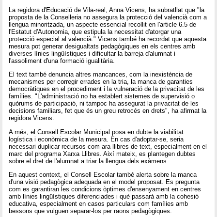
La regidora d'Educació de Vila-real, Anna Vicens, ha subratllat que "la
proposta de la Conselleria no assegura la protecció del valencià com a
llengua minoritzada, un aspecte essencial recollit en l'article 6.5 de
l'Estatut d'Autonomia, que estipula la necessitat d'atorgar una
protecció especial al valencià." Vicens també ha recordat que aquesta
mesura pot generar desigualtats pedagògiques en els centres amb
diverses línies lingüístiques i dificultar la barreja d'alumnat i
l'assoliment d'una formació igualitària.
El text també denuncia altres mancances, com la inexistència de
mecanismes per corregir errades en la tria, la manca de garanties
democràtiques en el procediment i la vulneració de la privacitat de les
famílies. "L'administració no ha establert sistemes de supervisió o
quòrums de participació, ni tampoc ha assegurat la privacitat de les
decisions familiars, fet que és un greu retrocés en drets", ha afirmat la
regidora Vicens.
A més, el Consell Escolar Municipal posa en dubte la viabilitat
logística i econòmica de la mesura. En cas d'adoptar-se, seria
necessari duplicar recursos com ara llibres de text, especialment en el
marc del programa Xarxa Llibres. Així mateix, es plantegen dubtes
sobre el dret de l'alumnat a triar la llengua dels exàmens.
En aquest context, el Consell Escolar també alerta sobre la manca
d'una visió pedagògica adequada en el model proposat. Es pregunta
com es garantiran les condicions òptimes d'ensenyament en centres
amb línies lingüístiques diferenciades i què passarà amb la cohesió
educativa, especialment en casos particulars com famílies amb
bessons que vulguen separar-los per raons pedagògiques.