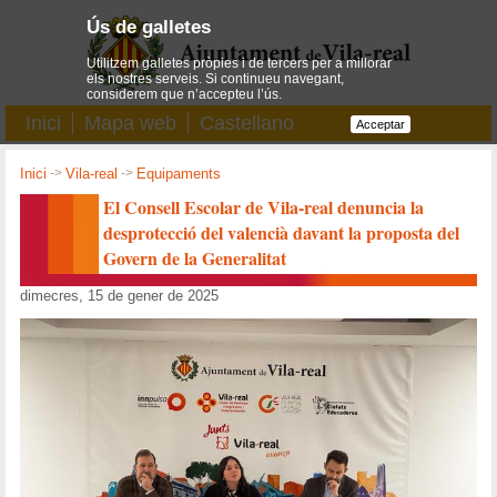
Ús de galletes
Utilitzem galletes pròpies i de tercers per a millorar
els nostres serveis. Si continueu navegant,
considerem que n’accepteu l’ús.
Inici
Mapa web
Castellano
Acceptar
Inici
->
Vila-real
->
Equipaments
El Consell Escolar de Vila-real denuncia la
desprotecció del valencià davant la proposta del
Govern de la Generalitat
dimecres, 15 de gener de 2025