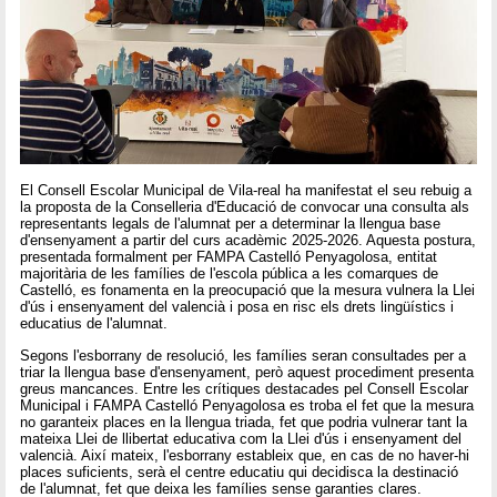
El Consell Escolar Municipal de Vila-real ha manifestat el seu rebuig a
la proposta de la Conselleria d'Educació de convocar una consulta als
representants legals de l'alumnat per a determinar la llengua base
d'ensenyament a partir del curs acadèmic 2025-2026. Aquesta postura,
presentada formalment per FAMPA Castelló Penyagolosa, entitat
majoritària de les famílies de l'escola pública a les comarques de
Castelló, es fonamenta en la preocupació que la mesura vulnera la Llei
d'ús i ensenyament del valencià i posa en risc els drets lingüístics i
educatius de l'alumnat.
Segons l'esborrany de resolució, les famílies seran consultades per a
triar la llengua base d'ensenyament, però aquest procediment presenta
greus mancances. Entre les crítiques destacades pel Consell Escolar
Municipal i FAMPA Castelló Penyagolosa es troba el fet que la mesura
no garanteix places en la llengua triada, fet que podria vulnerar tant la
mateixa Llei de llibertat educativa com la Llei d'ús i ensenyament del
valencià. Així mateix, l'esborrany estableix que, en cas de no haver-hi
places suficients, serà el centre educatiu qui decidisca la destinació
de l'alumnat, fet que deixa les famílies sense garanties clares.