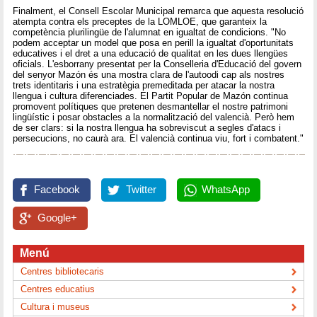
Finalment, el Consell Escolar Municipal remarca que aquesta resolució
atempta contra els preceptes de la LOMLOE, que garanteix la
competència plurilingüe de l'alumnat en igualtat de condicions. "No
podem acceptar un model que posa en perill la igualtat d'oportunitats
educatives i el dret a una educació de qualitat en les dues llengües
oficials. L'esborrany presentat per la Conselleria d'Educació del govern
del senyor Mazón és una mostra clara de l'autoodi cap als nostres
trets identitaris i una estratègia premeditada per atacar la nostra
llengua i cultura diferenciades. El Partit Popular de Mazón continua
promovent polítiques que pretenen desmantellar el nostre patrimoni
lingüístic i posar obstacles a la normalització del valencià. Però hem
de ser clars: si la nostra llengua ha sobreviscut a segles d'atacs i
persecucions, no caurà ara. El valencià continua viu, fort i combatent."
Facebook
Twitter
WhatsApp
Google+
Menú
Centres bibliotecaris
Centres educatius
Cultura i museus