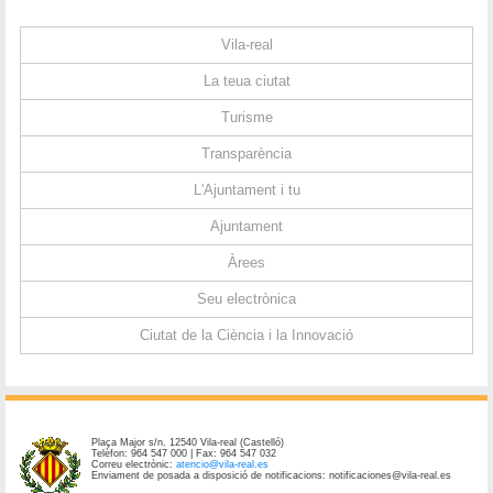
Vila-real
La teua ciutat
Turisme
Transparència
L'Ajuntament i tu
Ajuntament
Àrees
Seu electrònica
Ciutat de la Ciència i la Innovació
Plaça Major s/n. 12540 Vila-real (Castelló)
Telèfon: 964 547 000 | Fax: 964 547 032
Correu electrònic:
atencio@vila-real.es
Enviament de posada a disposició de notificacions: notificaciones@vila-real.es