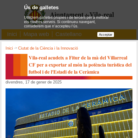
Ús de galletes
Utilitzem galletes pròpies i de tercers per a millorar
els nostres serveis. Si continueu navegant,
considerem que n’accepteu l’ús.
Inici
Mapa web
Castellano
Acceptar
Inici
->
Ciutat de la Ciència i la Innovació
Vila-real acudeix a Fitur de la mà del Villarreal
CF per a exportar al món la potència turística del
futbol i de l'Estadi de la Ceràmica
divendres, 17 de gener de 2025