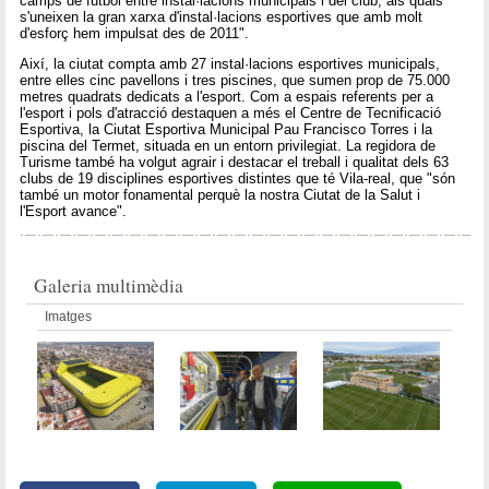
camps de futbol entre instal·lacions municipals i del club, als quals
s'uneixen la gran xarxa d'instal·lacions esportives que amb molt
d'esforç hem impulsat des de 2011".
Així, la ciutat compta amb 27 instal·lacions esportives municipals,
entre elles cinc pavellons i tres piscines, que sumen prop de 75.000
metres quadrats dedicats a l'esport. Com a espais referents per a
l'esport i pols d'atracció destaquen a més el Centre de Tecnificació
Esportiva, la Ciutat Esportiva Municipal Pau Francisco Torres i la
piscina del Termet, situada en un entorn privilegiat. La regidora de
Turisme també ha volgut agrair i destacar el treball i qualitat dels 63
clubs de 19 disciplines esportives distintes que té Vila-real, que "són
també un motor fonamental perquè la nostra Ciutat de la Salut i
l'Esport avance".
Galeria multimèdia
Imatges