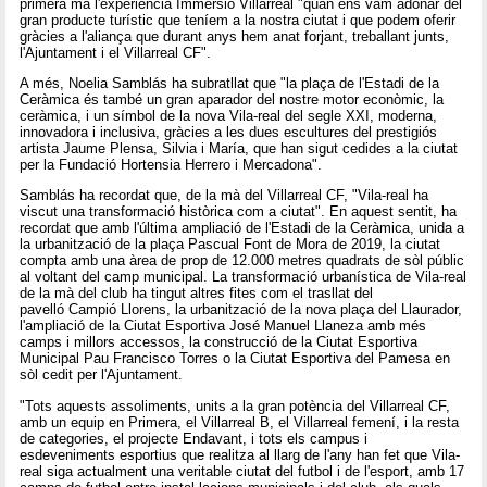
primera mà l'experiència Immersió Villarreal "quan ens vam adonar del
gran producte turístic que teníem a la nostra ciutat i que podem oferir
gràcies a l'aliança que durant anys hem anat forjant, treballant junts,
l'Ajuntament i el Villarreal CF".
A més, Noelia Samblás ha subratllat que "la plaça de l'Estadi de la
Ceràmica és també un gran aparador del nostre motor econòmic, la
ceràmica, i un símbol de la nova Vila-real del segle XXI, moderna,
innovadora i inclusiva, gràcies a les dues escultures del prestigiós
artista Jaume Plensa, Silvia i María, que han sigut cedides a la ciutat
per la Fundació Hortensia Herrero i Mercadona".
Samblás ha recordat que, de la mà del Villarreal CF, "Vila-real ha
viscut una transformació històrica com a ciutat". En aquest sentit, ha
recordat que amb l'última ampliació de l'Estadi de la Ceràmica, unida a
la urbanització de la plaça Pascual Font de Mora de 2019, la ciutat
compta amb una àrea de prop de 12.000 metres quadrats de sòl públic
al voltant del camp municipal. La transformació urbanística de Vila-real
de la mà del club ha tingut altres fites com el trasllat del
pavelló Campió Llorens, la urbanització de la nova plaça del Llaurador,
l'ampliació de la Ciutat Esportiva José Manuel Llaneza amb més
camps i millors accessos, la construcció de la Ciutat Esportiva
Municipal Pau Francisco Torres o la Ciutat Esportiva del Pamesa en
sòl cedit per l'Ajuntament.
"Tots aquests assoliments, units a la gran potència del Villarreal CF,
amb un equip en Primera, el Villarreal B, el Villarreal femení, i la resta
de categories, el projecte Endavant, i tots els campus i
esdeveniments esportius que realitza al llarg de l'any han fet que Vila-
real siga actualment una veritable ciutat del futbol i de l'esport, amb 17