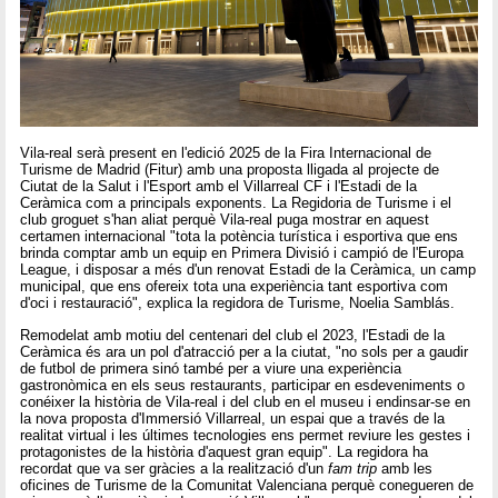
Vila-real serà present en l'edició 2025 de la Fira Internacional de
Turisme de Madrid (Fitur) amb una proposta lligada al projecte de
Ciutat de la Salut i l'Esport amb el Villarreal CF i l'Estadi de la
Ceràmica com a principals exponents. La Regidoria de Turisme i el
club groguet s'han aliat perquè Vila-real puga mostrar en aquest
certamen internacional "tota la potència turística i esportiva que ens
brinda comptar amb un equip en Primera Divisió i campió de l'Europa
League, i disposar a més d'un renovat Estadi de la Ceràmica, un camp
municipal, que ens ofereix tota una experiència tant esportiva com
d'oci i restauració", explica la regidora de Turisme, Noelia Samblás.
Remodelat amb motiu del centenari del club el 2023, l'Estadi de la
Ceràmica és ara un pol d'atracció per a la ciutat, "no sols per a gaudir
de futbol de primera sinó també per a viure una experiència
gastronòmica en els seus restaurants, participar en esdeveniments o
conéixer la història de Vila-real i del club en el museu i endinsar-se en
la nova proposta d'Immersió Villarreal, un espai que a través de la
realitat virtual i les últimes tecnologies ens permet reviure les gestes i
protagonistes de la història d'aquest gran equip". La regidora ha
recordat que va ser gràcies a la realització d'un
fam trip
amb les
oficines de Turisme de la Comunitat Valenciana perquè conegueren de