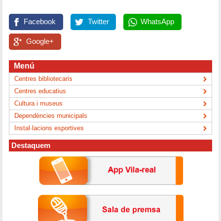
Facebook
Twitter
WhatsApp
Google+
Menú
Centres bibliotecaris
Centres educatius
Cultura i museus
Dependències municipals
Instal·lacions esportives
Destaquem