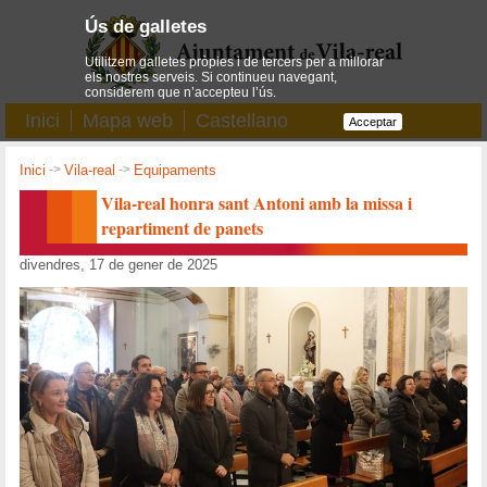
Ús de galletes
Utilitzem galletes pròpies i de tercers per a millorar
els nostres serveis. Si continueu navegant,
considerem que n’accepteu l’ús.
Inici
Mapa web
Castellano
Acceptar
Inici
->
Vila-real
->
Equipaments
Vila-real honra sant Antoni amb la missa i
repartiment de panets
divendres, 17 de gener de 2025