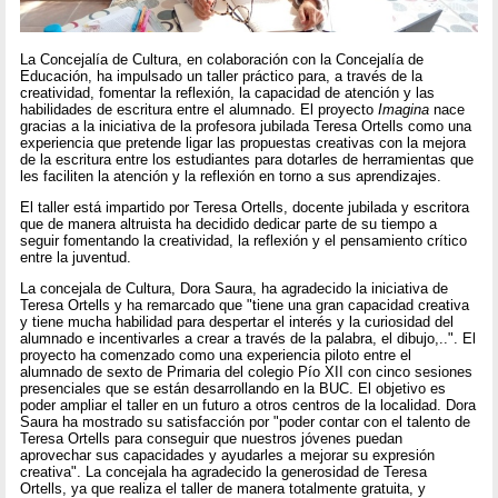
La Concejalía de Cultura, en colaboración con la Concejalía de
Educación, ha impulsado un taller práctico para, a través de la
creatividad, fomentar la reflexión, la capacidad de atención y las
habilidades de escritura entre el alumnado. El proyecto
Imagina
nace
gracias a la iniciativa de la profesora jubilada Teresa Ortells como una
experiencia que pretende ligar las propuestas creativas con la mejora
de la escritura entre los estudiantes para dotarles de herramientas que
les faciliten la atención y la reflexión en torno a sus aprendizajes.
El taller está impartido por Teresa Ortells, docente jubilada y escritora
que de manera altruista ha decidido dedicar parte de su tiempo a
seguir fomentando la creatividad, la reflexión y el pensamiento crítico
entre la juventud.
La concejala de Cultura, Dora Saura, ha agradecido la iniciativa de
Teresa Ortells y ha remarcado que "tiene una gran capacidad creativa
y tiene mucha habilidad para despertar el interés y la curiosidad del
alumnado e incentivarles a crear a través de la palabra, el dibujo,..". El
proyecto ha comenzado como una experiencia piloto entre el
alumnado de sexto de Primaria del colegio Pío XII con cinco sesiones
presenciales que se están desarrollando en la BUC. El objetivo es
poder ampliar el taller en un futuro a otros centros de la localidad. Dora
Saura ha mostrado su satisfacción por "poder contar con el talento de
Teresa Ortells para conseguir que nuestros jóvenes puedan
aprovechar sus capacidades y ayudarles a mejorar su expresión
creativa". La concejala ha agradecido la generosidad de Teresa
Ortells, ya que realiza el taller de manera totalmente gratuita, y