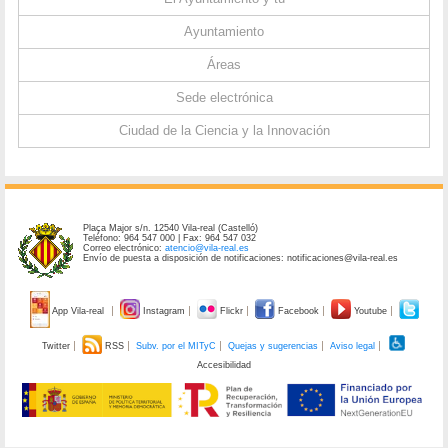
Ayuntamiento
Áreas
Sede electrónica
Ciudad de la Ciencia y la Innovación
Plaça Major s/n. 12540 Vila-real (Castelló)
Teléfono: 964 547 000 | Fax: 964 547 032
Correo electrónico:
atencio@vila-real.es
Envío de puesta a disposición de notificaciones: notificaciones@vila-real.es
App Vila-real
Instagram
Flickr
Facebook
Youtube
Twitter
RSS
Subv. por el MITyC
Quejas y sugerencias
Aviso legal
Accesibilidad