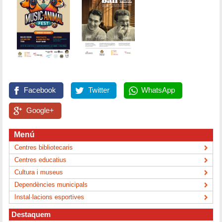
Facebook
Twitter
WhatsApp
Google+
Menú
Centres bibliotecaris
Centres educatius
Cultura i museus
Dependències municipals
Instal·lacions esportives
Destaquem