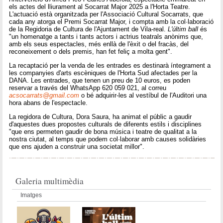
els actes del lliurament al Socarrat Major 2025 a l'Horta Teatre.
L'actuació està organitzada per l'Associació Cultural Socarrats, que
cada any atorga el Premi Socarrat Major, i compta amb la col·laboració
de la Regidoria de Cultura de l'Ajuntament de Vila-real.
L'últim ball
és
"un homenatge a tants i tants actors i actrius teatrals anònims que,
amb els seus espectacles, més enllà de l'èxit o del fracàs, del
reconeixement o dels premis, han fet feliç a molta gent".
La recaptació per la venda de les entrades es destinarà íntegrament a
les companyies d'arts escèniques de l'Horta Sud afectades per la
DANA. Les entrades, que tenen un preu de 10 euros, es poden
reservar a través del WhatsApp 620 059 021, al correu
acsocarrats@gmail.com
o bé adquirir-les al vestíbul de l'Auditori una
hora abans de l'espectacle.
La regidora de Cultura, Dora Saura, ha animat el públic a gaudir
d'aquestes dues propostes culturals de diferents estils i disciplines
"que ens permeten gaudir de bona música i teatre de qualitat a la
nostra ciutat, al temps que podem col·laborar amb causes solidàries
que ens ajuden a construir una societat millor".
Galeria multimèdia
Imatges