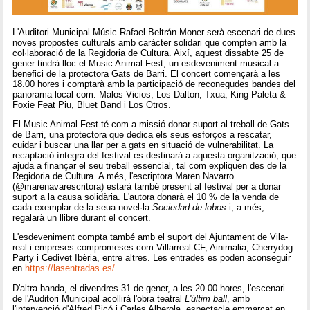
L'Auditori Municipal Músic Rafael Beltrán Moner serà escenari de dues
noves propostes culturals amb caràcter solidari que compten amb la
col·laboració de la Regidoria de Cultura. Així, aquest dissabte 25 de
gener tindrà lloc el Music Animal Fest, un esdeveniment musical a
benefici de la protectora Gats de Barri. El concert començarà a les
18.00 hores i comptarà amb la participació de reconegudes bandes del
panorama local com: Malos Vicios, Los Dalton, Txua, King Paleta &
Foxie Feat Piu, Bluet Band i Los Otros.
El Music Animal Fest té com a missió donar suport al treball de Gats
de Barri, una protectora que dedica els seus esforços a rescatar,
cuidar i buscar una llar per a gats en situació de vulnerabilitat. La
recaptació íntegra del festival es destinarà a aquesta organització, que
ajuda a finançar el seu treball essencial, tal com expliquen des de la
Regidoria de Cultura. A més, l'escriptora Maren Navarro
(@marenavarescritora) estarà també present al festival per a donar
suport a la causa solidària. L'autora donarà el 10 % de la venda de
cada exemplar de la seua novel·la
Sociedad de lobos
i, a més,
regalarà un llibre durant el concert.
L'esdeveniment compta també amb el suport del Ajuntament de Vila-
real i empreses compromeses com Villarreal CF, Ainimalia, Cherrydog
Party i Cedivet Ibèria, entre altres. Les entrades es poden aconseguir
en
https://lasentradas.es/
D'altra banda, el divendres 31 de gener, a les 20.00 hores, l'escenari
de l'Auditori Municipal acollirà l'obra teatral
L'últim ball
, amb
l'intervenció d'Alfred Picó i Carles Alberola, espectacle emmarcat en