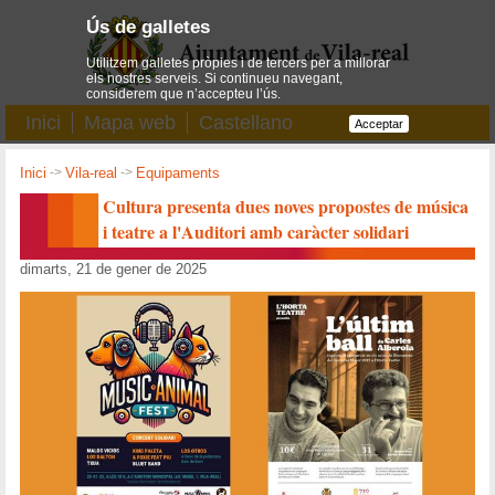
Ús de galletes
Utilitzem galletes pròpies i de tercers per a millorar
els nostres serveis. Si continueu navegant,
considerem que n’accepteu l’ús.
Inici
Mapa web
Castellano
Acceptar
Inici
->
Vila-real
->
Equipaments
Cultura presenta dues noves propostes de música
i teatre a l'Auditori amb caràcter solidari
dimarts, 21 de gener de 2025