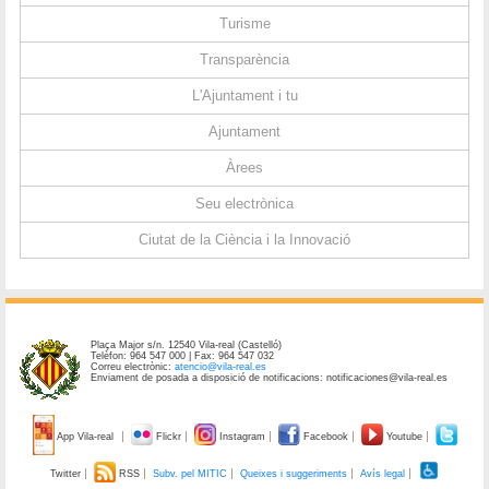
Turisme
Transparència
L'Ajuntament i tu
Ajuntament
Àrees
Seu electrònica
Ciutat de la Ciència i la Innovació
Plaça Major s/n. 12540 Vila-real (Castelló)
Telèfon: 964 547 000 | Fax: 964 547 032
Correu electrònic:
atencio@vila-real.es
Enviament de posada a disposició de notificacions: notificaciones@vila-real.es
App Vila-real
Flickr
Instagram
Facebook
Youtube
Twitter
RSS
Subv. pel MITIC
Queixes i suggeriments
Avís legal