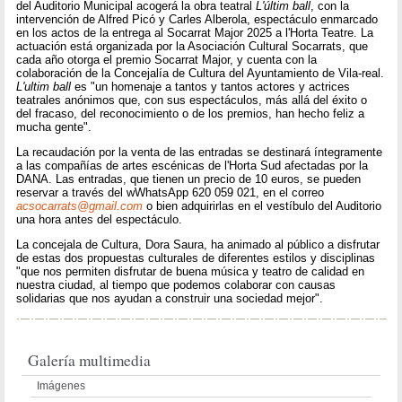
del Auditorio Municipal acogerá la obra teatral
L'últim ball
, con la
intervención de Alfred Picó y Carles Alberola, espectáculo enmarcado
en los actos de la entrega al Socarrat Major 2025 a l'Horta Teatre. La
actuación está organizada por la Asociación Cultural Socarrats, que
cada año otorga el premio Socarrat Major, y cuenta con la
colaboración de la Concejalía de Cultura del Ayuntamiento de Vila-real.
L'ultim ball
es "un homenaje a tantos y tantos actores y actrices
teatrales anónimos que, con sus espectáculos, más allá del éxito o
del fracaso, del reconocimiento o de los premios, han hecho feliz a
mucha gente".
La recaudación por la venta de las entradas se destinará íntegramente
a las compañías de artes escénicas de l'Horta Sud afectadas por la
DANA. Las entradas, que tienen un precio de 10 euros, se pueden
reservar a través del wWhatsApp 620 059 021, en el correo
acsocarrats@gmail.com
o bien adquirirlas en el vestíbulo del Auditorio
una hora antes del espectáculo.
La concejala de Cultura, Dora Saura, ha animado al público a disfrutar
de estas dos propuestas culturales de diferentes estilos y disciplinas
"que nos permiten disfrutar de buena música y teatro de calidad en
nuestra ciudad, al tiempo que podemos colaborar con causas
solidarias que nos ayudan a construir una sociedad mejor".
Galería multimedia
Imágenes