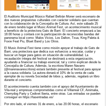
El Auditorio Municipal Músico Rafael Beltrán Moner será escenario de
dos nuevas propuestas culturales con carácter solidario que cuentan
con la colaboración de la Concejalía de Cultura. Así, este sábado 25
de enero tendrá lugar el Music Animal Fest, un acontecimiento musical
a beneficio de la protectora Gats de Barri. El concierto empezará a las
18.00 horas y contará con la participación de reconocidas bandas del
panorama local como: Malos Vicios, Los Dalton, Txua, King Paleta &
Foxie Feat Piu, Bluet Band y Los Otros.
El Music Animal Fest tiene como misión apoyar el trabajo de Gats de
Barri, una protectora que dedica sus esfuerzos a rescatar, cuidar y
buscar un hogar para gatos en situación de vulnerabilidad. La
recaudación íntegra del festival se destinará a esta organización,
ayudando a financiar su trabajo esencial, tal y como explican desde la
Concejalía de Cultura. Además, la escritora Maren Navarro
(@marenavarescritora) estará también presente al festival para apoyar
a la causa solidaria. La autora donará el 10% de la venta de cada
ejemplar de su novela Sociedad de lobos y, además, regalará un libro
durante el concierto.
El acontecimiento cuenta también con el apoyo del Ayuntamiento de
Vila-real y empresas comprometidas como el Villarreal CF, Ainimalia,
Cherrydog Party y Cedivet Iberia, entre otras. Las entradas se pueden
conseguir en https://lasentradas.es/
Por otro lado, el viernes 31 de enero, a las 20.00 horas, el escenario