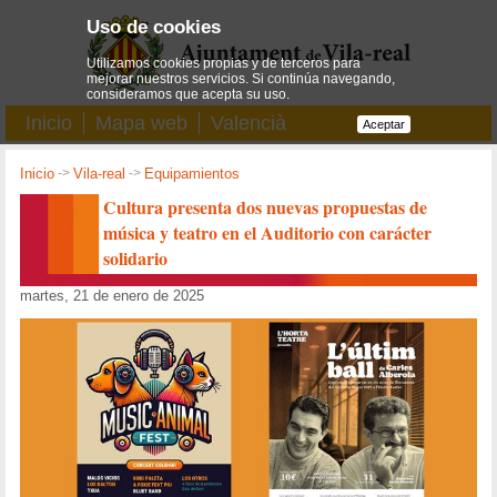
Uso de cookies
Utilizamos cookies propias y de terceros para
mejorar nuestros servicios. Si continúa navegando,
consideramos que acepta su uso.
Inicio
Mapa web
Valencià
Aceptar
Inicio
->
Vila-real
->
Equipamientos
Cultura presenta dos nuevas propuestas de
música y teatro en el Auditorio con carácter
solidario
martes, 21 de enero de 2025