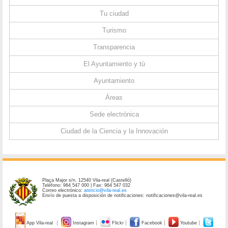
Tu ciudad
Turismo
Transparencia
El Ayuntamiento y tú
Ayuntamiento
Áreas
Sede electrónica
Ciudad de la Ciencia y la Innovación
Plaça Major s/n. 12540 Vila-real (Castelló)
Teléfono: 964 547 000 | Fax: 964 547 032
Correo electrónico:
atencio@vila-real.es
Envío de puesta a disposición de notificaciones: notificaciones@vila-real.es
App Vila-real
Instagram
Flickr
Facebook
Youtube