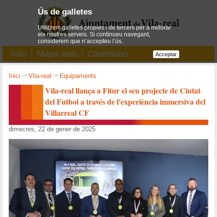
Ús de galletes
Utilitzem galletes pròpies i de tercers per a millorar
els nostres serveis. Si continueu navegant,
considerem que n’accepteu l’ús.
Inici
Mapa web
Castellano
Acceptar
Inici
->
Vila-real
->
Equipaments
Vila-real llança a Fitur el seu projecte de Ciutat
del Futbol a través de l'experiència immersiva del
Villarreal CF
dimecres, 22 de gener de 2025