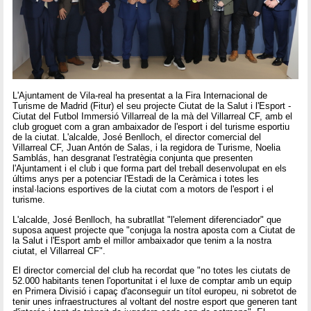
L'Ajuntament de Vila-real ha presentat a la Fira Internacional de
Turisme de Madrid (Fitur) el seu projecte Ciutat de la Salut i l'Esport -
Ciutat del Futbol Immersió Villarreal de la mà del Villarreal CF, amb el
club groguet com a gran ambaixador de l'esport i del turisme esportiu
de la ciutat. L'alcalde, José Benlloch, el director comercial del
Villarreal CF, Juan Antón de Salas, i la regidora de Turisme, Noelia
Samblás, han desgranat l'estratègia conjunta que presenten
l'Ajuntament i el club i que forma part del treball desenvolupat en els
últims anys per a potenciar l'Estadi de la Ceràmica i totes les
instal·lacions esportives de la ciutat com a motors de l'esport i el
turisme.
L'alcalde, José Benlloch, ha subratllat "l'element diferenciador" que
suposa aquest projecte que "conjuga la nostra aposta com a Ciutat de
la Salut i l'Esport amb el millor ambaixador que tenim a la nostra
ciutat, el Villarreal CF".
El director comercial del club ha recordat que "no totes les ciutats de
52.000 habitants tenen l'oportunitat i el luxe de comptar amb un equip
en Primera Divisió i capaç d'aconseguir un títol europeu, ni sobretot de
tenir unes infraestructures al voltant del nostre esport que generen tant