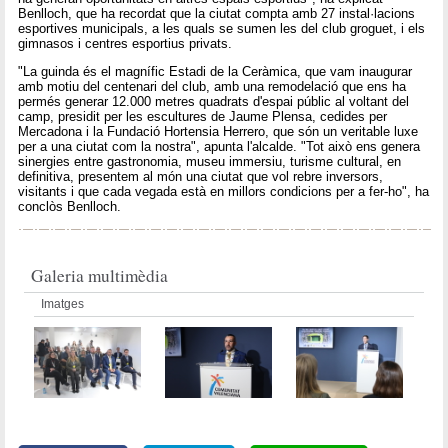
Benlloch, que ha recordat que la ciutat compta amb 27 instal·lacions
esportives municipals, a les quals se sumen les del club groguet, i els
gimnasos i centres esportius privats.
"La guinda és el magnífic Estadi de la Ceràmica, que vam inaugurar
amb motiu del centenari del club, amb una remodelació que ens ha
permés generar 12.000 metres quadrats d'espai públic al voltant del
camp, presidit per les escultures de Jaume Plensa, cedides per
Mercadona i la Fundació Hortensia Herrero, que són un veritable luxe
per a una ciutat com la nostra", apunta l'alcalde. "Tot això ens genera
sinergies entre gastronomia, museu immersiu, turisme cultural, en
definitiva, presentem al món una ciutat que vol rebre inversors,
visitants i que cada vegada està en millors condicions per a fer-ho", ha
conclòs Benlloch.
Galeria multimèdia
Imatges