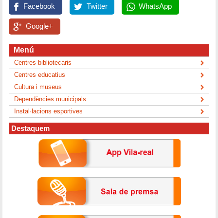
Facebook
Twitter
WhatsApp
Google+
Menú
Centres bibliotecaris
Centres educatius
Cultura i museus
Dependències municipals
Instal·lacions esportives
Destaquem