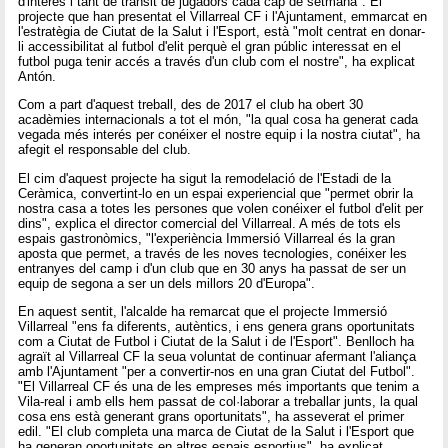
d'interés i tant de trànsit de jugadors cada cap de setmana". El
projecte que han presentat el Villarreal CF i l'Ajuntament, emmarcat en
l'estratègia de Ciutat de la Salut i l'Esport, està "molt centrat en donar-
li accessibilitat al futbol d'elit perquè el gran públic interessat en el
futbol puga tenir accés a través d'un club com el nostre", ha explicat
Antón.
Com a part d'aquest treball, des de 2017 el club ha obert 30
acadèmies internacionals a tot el món, "la qual cosa ha generat cada
vegada més interés per conéixer el nostre equip i la nostra ciutat", ha
afegit el responsable del club.
El cim d'aquest projecte ha sigut la remodelació de l'Estadi de la
Ceràmica, convertint-lo en un espai experiencial que "permet obrir la
nostra casa a totes les persones que volen conéixer el futbol d'elit per
dins", explica el director comercial del Villarreal. A més de tots els
espais gastronòmics, "l'experiència Immersió Villarreal és la gran
aposta que permet, a través de les noves tecnologies, conéixer les
entranyes del camp i d'un club que en 30 anys ha passat de ser un
equip de segona a ser un dels millors 20 d'Europa".
En aquest sentit, l'alcalde ha remarcat que el projecte Immersió
Villarreal "ens fa diferents, autèntics, i ens genera grans oportunitats
com a Ciutat de Futbol i Ciutat de la Salut i de l'Esport". Benlloch ha
agraït al Villarreal CF la seua voluntat de continuar afermant l'aliança
amb l'Ajuntament "per a convertir-nos en una gran Ciutat del Futbol".
"El Villarreal CF és una de les empreses més importants que tenim a
Vila-real i amb ells hem passat de col·laborar a treballar junts, la qual
cosa ens està generant grans oportunitats", ha asseverat el primer
edil. "El club completa una marca de Ciutat de la Salut i l'Esport que
ha generan oportunitats en altres espais esportius", ha explicat