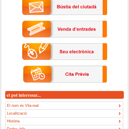
et pot interessar...
El nom és Vila-real
Localització
Història
Dades útils