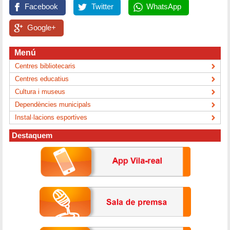
Facebook
Twitter
WhatsApp
Google+
Menú
Centres bibliotecaris
Centres educatius
Cultura i museus
Dependències municipals
Instal·lacions esportives
Destaquem