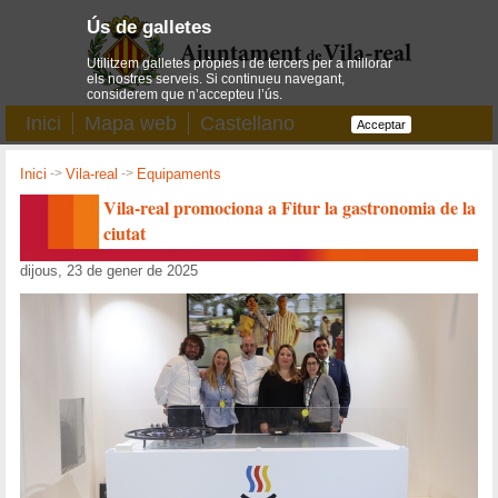
Ús de galletes
Utilitzem galletes pròpies i de tercers per a millorar
els nostres serveis. Si continueu navegant,
considerem que n’accepteu l’ús.
Inici
Mapa web
Castellano
Acceptar
Inici
->
Vila-real
->
Equipaments
Vila-real promociona a Fitur la gastronomia de la
ciutat
dijous, 23 de gener de 2025