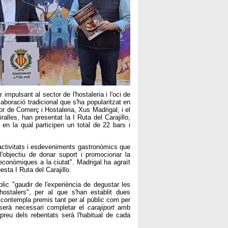
mpulsant al sector de l'hostaleria i l'oci de
laboració tradicional que s'ha popularitzat en
r de Comerç i Hostaleria, Xus Madrigal, i el
ralles, han presentat la I Ruta del Carajillo,
n la qual participen un total de 22 bars i
'activitats i esdeveniments gastronòmics que
'objectiu de donar suport i promocionar la
 econòmiques a la ciutat". Madrigal ha agraït
esta I Ruta del Carajillo.
lic "gaudir de l'experiència de degustar les
hostalers", per al que s'han establit dues
ta contempla premis tant per al públic com per
s serà necessari completar el
carajiport
amb
 preu dels rebentats serà l'habitual de cada