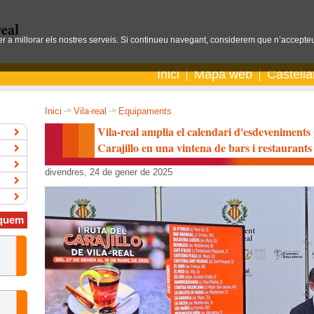
per a millorar els nostres serveis. Si continueu navegant, considerem que n’accepteu
Inici
Mapa web
Castell
Inici
->
Vila-real
->
Equipaments
Vila-real amplia el calendari d'esdeveniments
Carajillo en una vintena de bars i restaurants
divendres, 24 de gener de 2025
quem