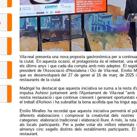
Vila-real presenta una nova proposta gastronòmica per a continuar i
la ciutat. En aquesta ocasió, el protagonista és el rebentat, una e
els últims anys i que cada dia compta amb més adeptes. El regido
president de l'Associació d'Hostaleria i Oci de Vila-real, Emilio Mi
que es desenvoluparà del 27 de gener al 16 de març de 2025 i e
restaurants de la ciutat.
Madrigal ha destacat que aquesta iniciativa se suma a la resta d
impulsa Ashiovi juntament amb l'Ajuntament de Vila-real "amb l
nostra restauració i que continue creixent i generant oportunitats
el treball d'Ashiovi i ha subratllat la bona acollida que ha tingut aqu
Emilio Miralles ha recordat que aquesta iniciativa permetrà el púb
diferents elaboracions i comprovar la creativitat dels nostres 
categories: elaboració tradicional i elaboració lliure. A més, la ru
als locals participants. Per a poder votar els millors rebentat
almenys cinc segells distints dels establiments participants. El
restaurant.