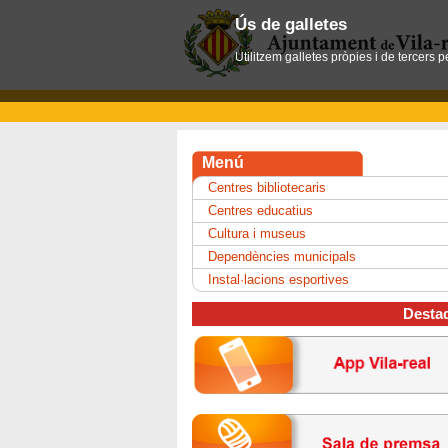
Ús de galletes
Utilitzem galletes pròpies i de tercers 
Menú
Centres bibliotecaris
Centres educatius
Cultura i museus
Dependències municipals
Instal·lacions esportives
Desta