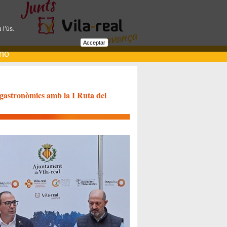
 l’ús.
Acceptar
ano
 gastronòmics amb la I Ruta del