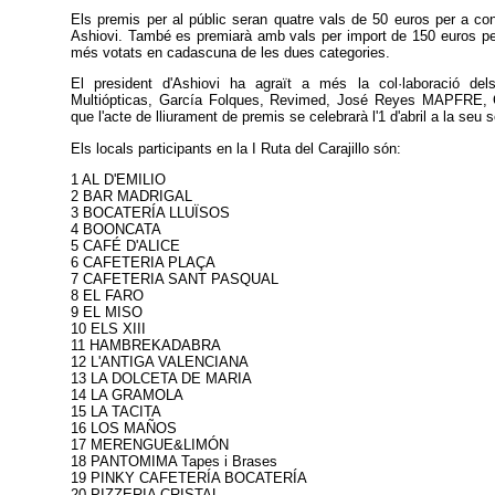
Els premis per al públic seran quatre vals de 50 euros per a co
Ashiovi. També es premiarà amb vals per import de 150 euros per
més votats en cadascuna de les dues categories.
El president d'Ashiovi ha agraït a més la col·laboració dels
Multiópticas, García Folques, Revimed, José Reyes MAPFRE, Co
que l'acte de lliurament de premis se celebrarà l'1 d'abril a la seu s
Els locals participants en la I Ruta del Carajillo són:
1 AL D'EMILIO
2 BAR MADRIGAL
3 BOCATERÍA LLUÏSOS
4 BOONCATA
5 CAFÉ D'ALICE
6 CAFETERIA PLAÇA
7 CAFETERIA SANT PASQUAL
8 EL FARO
9 EL MISO
10 ELS XIII
11 HAMBREKADABRA
12 L'ANTIGA VALENCIANA
13 LA DOLCETA DE MARIA
14 LA GRAMOLA
15 LA TACITA
16 LOS MAÑOS
17 MERENGUE&LIMÓN
18 PANTOMIMA Tapes i Brases
19 PINKY CAFETERÍA BOCATERÍA
20 PIZZERIA CRISTAL