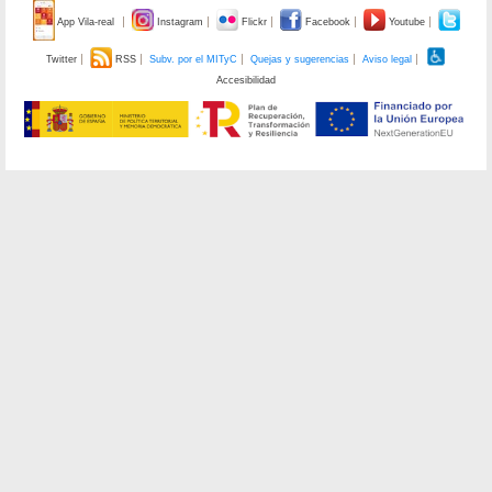
App Vila-real
Instagram
Flickr
Facebook
Youtube
Twitter
RSS
Subv. por el MITyC
Quejas y sugerencias
Aviso legal
Accesibilidad