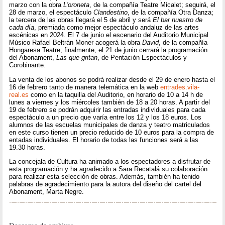
marzo con la obra
L'oroneta
, de la compañía Teatre Micalet; seguirá, el
28 de marzo, el espectáculo
Clandestino
, de la compañía Otra Danza;
la tercera de las obras llegará el 5 de abril y será
El bar nuestro de
cada día
, premiada como mejor espectáculo andaluz de las artes
escénicas en 2024. El 7 de junio el escenario del Auditorio Municipal
Músico Rafael Beltrán Moner acogerá la obra
David
, de la compañía
Hongaresa Teatre; finalmente, el 21 de junio cerrará la programación
del Abonament,
Las que gritan
, de Pentación Espectáculos y
Corobinante.
La venta de los abonos se podrá realizar desde el 29 de enero hasta el
16 de febrero tanto de manera telemática en la web
entrades.vila-
real.es
como en la taquilla del Auditorio, en horario de 10 a 14 h de
lunes a viernes y los miércoles también de 18 a 20 horas. A partir del
19 de febrero se podrán adquirir las entradas individuales para cada
espectáculo a un precio que varía entre los 12 y los 18 euros. Los
alumnos de las escuelas municipales de danza y teatro matriculados
en este curso tienen un precio reducido de 10 euros para la compra de
entadas individuales. El horario de todas las funciones será a las
19.30 horas.
La concejala de Cultura ha animado a los espectadores a disfrutar de
esta programación y ha agradecido a Sara Recatalá su colaboración
para realizar esta selección de obras. Además, también ha tenido
palabras de agradecimiento para la autora del diseño del cartel del
Abonament, Marta Negre.