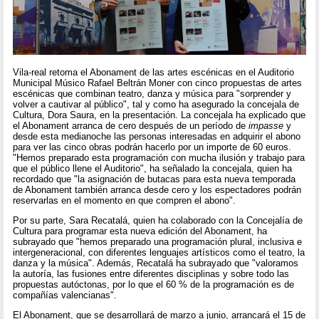
Vila-real retoma el Abonament de las artes escénicas en el Auditorio
Municipal Músico Rafael Beltrán Moner con cinco propuestas de artes
escénicas que combinan teatro, danza y música para "sorprender y
volver a cautivar al público", tal y como ha asegurado la concejala de
Cultura, Dora Saura, en la presentación. La concejala ha explicado que
el Abonament arranca de cero después de un período de
impasse
y
desde esta medianoche las personas interesadas en adquirir el abono
para ver las cinco obras podrán hacerlo por un importe de 60 euros.
"Hemos preparado esta programación con mucha ilusión y trabajo para
que el público llene el Auditorio", ha señalado la concejala, quien ha
recordado que "la asignación de butacas para esta nueva temporada
de Abonament también arranca desde cero y los espectadores podrán
reservarlas en el momento en que compren el abono".
Por su parte, Sara Recatalá, quien ha colaborado con la Concejalía de
Cultura para programar esta nueva edición del Abonament, ha
subrayado que "hemos preparado una programación plural, inclusiva e
intergeneracional, con diferentes lenguajes artísticos como el teatro, la
danza y la música". Además, Recatalá ha subrayado que "valoramos
la autoría, las fusiones entre diferentes disciplinas y sobre todo las
propuestas autóctonas, por lo que el 60 % de la programación es de
compañías valencianas".
El Abonament, que se desarrollará de marzo a junio, arrancará el 15 de