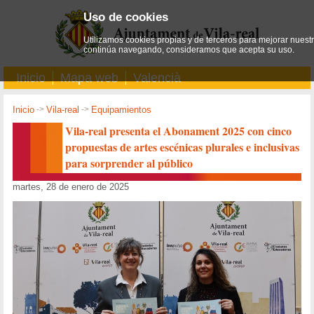
Uso de cookies
Utilizamos cookies propias y de terceros para mejorar nuestro
continúa navegando, consideramos que acepta su uso.
Inicio
Mapa web
Valencià
Inicio
->
Vila-real
->
Equipamientos
Vila-real presenta el Abonament 2025 con cinco
propuestas de artes escénicas plurales e inclusivas
para sorprender al público
martes, 28 de enero de 2025