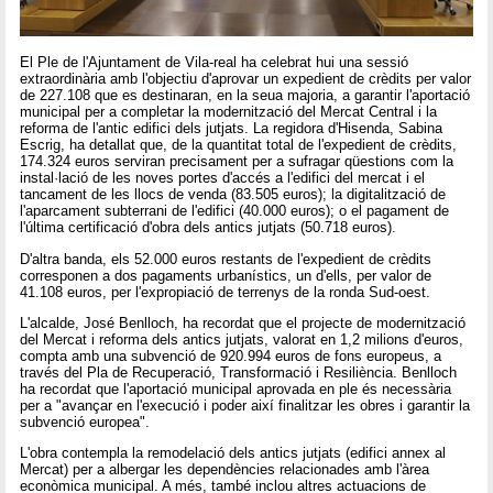
El Ple de l'Ajuntament de Vila-real ha celebrat hui una sessió
extraordinària amb l'objectiu d'aprovar un expedient de crèdits per valor
de 227.108 que es destinaran, en la seua majoria, a garantir l'aportació
municipal per a completar la modernització del Mercat Central i la
reforma de l'antic edifici dels jutjats. La regidora d'Hisenda, Sabina
Escrig, ha detallat que, de la quantitat total de l'expedient de crèdits,
174.324 euros serviran precisament per a sufragar qüestions com la
instal·lació de les noves portes d'accés a l'edifici del mercat i el
tancament de les llocs de venda (83.505 euros); la digitalització de
l'aparcament subterrani de l'edifici (40.000 euros); o el pagament de
l'última certificació d'obra dels antics jutjats (50.718 euros).
D'altra banda, els 52.000 euros restants de l'expedient de crèdits
corresponen a dos pagaments urbanístics, un d'ells, per valor de
41.108 euros, per l'expropiació de terrenys de la ronda Sud-oest.
L'alcalde, José Benlloch, ha recordat que el projecte de modernització
del Mercat i reforma dels antics jutjats, valorat en 1,2 milions d'euros,
compta amb una subvenció de 920.994 euros de fons europeus, a
través del Pla de Recuperació, Transformació i Resiliència. Benlloch
ha recordat que l'aportació municipal aprovada en ple és necessària
per a "avançar en l'execució i poder així finalitzar les obres i garantir la
subvenció europea".
L'obra contempla la remodelació dels antics jutjats (edifici annex al
Mercat) per a albergar les dependències relacionades amb l'àrea
econòmica municipal. A més, també inclou altres actuacions de