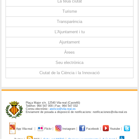
La teua ciutat
Turisme
Transparència
L'Ajuntament i tu
Ajuntament
Àrees
Seu electrònica
Ciutat de la Ciència i la Innovació
Plaça Major s/n. 12540 Vila-real (Castelló)
Telèfon: 964 547 000 | Fax: 964 547 032
Correu electrònic:
atencio@vila-real.es
Enviament de posada a disposició de notificacions: notificaciones@vila-real.es
App Vila-real
Flickr
Instagram
Facebook
Youtube