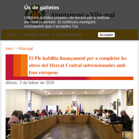
Ús de galletes
Utilitzem galletes pròpies i de tercers per a millorar
els nostres serveis. Si continueu navegant,
considerem que n’accepteu l’ús.
Inici
Mapa web
Castellano
Acceptar
Inici
->
Vila-real
El Ple habilita finançament per a completar les
obres del Mercat Central subvencionades amb
fons europeus
dilluns, 3 de febrer de 2025