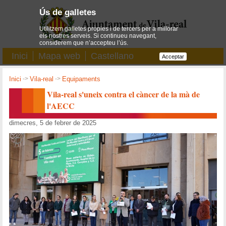
Ús de galletes
Utilitzem galletes pròpies i de tercers per a millorar
els nostres serveis. Si continueu navegant,
considerem que n’accepteu l’ús.
Inici
Mapa web
Castellano
Acceptar
Inici
->
Vila-real
->
Equipaments
Vila-real s'uneix contra el càncer de la mà de
l'AECC
dimecres, 5 de febrer de 2025