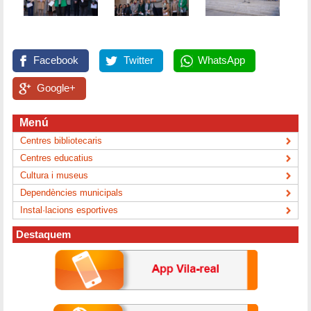
Facebook
Twitter
WhatsApp
Google+
Menú
Centres bibliotecaris
Centres educatius
Cultura i museus
Dependències municipals
Instal·lacions esportives
Destaquem