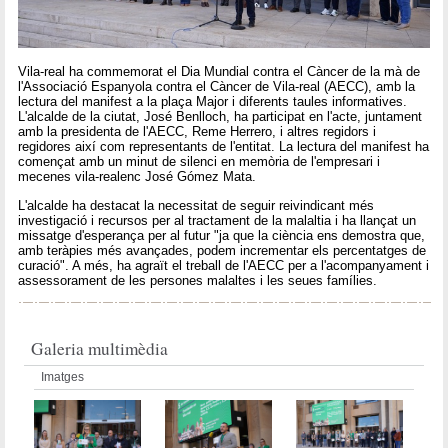
Vila-real ha commemorat el Dia Mundial contra el Càncer de la mà de
l'Associació Espanyola contra el Càncer de Vila-real (AECC), amb la
lectura del manifest a la plaça Major i diferents taules informatives.
L'alcalde de la ciutat, José Benlloch, ha participat en l'acte, juntament
amb la presidenta de l'AECC, Reme Herrero, i altres regidors i
regidores així com representants de l'entitat. La lectura del manifest ha
començat amb un minut de silenci en memòria de l'empresari i
mecenes vila-realenc José Gómez Mata.
L'alcalde ha destacat la necessitat de seguir reivindicant més
investigació i recursos per al tractament de la malaltia i ha llançat un
missatge d'esperança per al futur "ja que la ciència ens demostra que,
amb teràpies més avançades, podem incrementar els percentatges de
curació". A més, ha agraït el treball de l'AECC per a l'acompanyament i
assessorament de les persones malaltes i les seues famílies.
Galeria multimèdia
Imatges