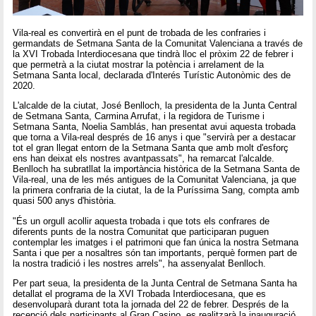
Vila-real es convertirà en el punt de trobada de les confraries i
germandats de Setmana Santa de la Comunitat Valenciana a través de
la XVI Trobada Interdiocesana que tindrà lloc el pròxim 22 de febrer i
que permetrà a la ciutat mostrar la potència i arrelament de la
Setmana Santa local, declarada d'Interés Turístic Autonòmic des de
2020.
L'alcalde de la ciutat, José Benlloch, la presidenta de la Junta Central
de Setmana Santa, Carmina Arrufat, i la regidora de Turisme i
Setmana Santa, Noelia Samblás, han presentat avui aquesta trobada
que torna a Vila-real després de 16 anys i que "servirà per a destacar
tot el gran llegat entorn de la Setmana Santa que amb molt d'esforç
ens han deixat els nostres avantpassats", ha remarcat l'alcalde.
Benlloch ha subratllat la importància històrica de la Setmana Santa de
Vila-real, una de les més antigues de la Comunitat Valenciana, ja que
la primera confraria de la ciutat, la de la Puríssima Sang, compta amb
quasi 500 anys d'història.
"És un orgull acollir aquesta trobada i que tots els confrares de
diferents punts de la nostra Comunitat que participaran puguen
contemplar les imatges i el patrimoni que fan única la nostra Setmana
Santa i que per a nosaltres són tan importants, perquè formen part de
la nostra tradició i les nostres arrels", ha assenyalat Benlloch.
Per part seua, la presidenta de la Junta Central de Setmana Santa ha
detallat el programa de la XVI Trobada Interdiocesana, que es
desenvoluparà durant tota la jornada del 22 de febrer. Després de la
recepció dels participants al Gran Casino, es realitzarà la inauguració