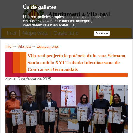
Ús de galletes
Utilitzem galletes pròpies i de tercers per a millorar
els nostres serveis. Si continueu navegant,
considerem que n’accepteu l’ús.
Inici
Mapa web
Castellano
Acceptar
Inici
->
Vila-real
->
Equipaments
Vila-real projecta la potència de la seua Setmana
Santa amb la XVI Trobada Interdiocesana de
Confraries i Germandats
dijous, 6 de febrer de 2025