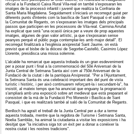
oficial a la Fundació Caixa Rural Vila-real on també s'exposaran les
imatges de la processó infantil i juvenil que realitza la Confraria de
Santa Maria Magdalena. Seguidament s'iniciarà un recorregut guiat per
diferents punts d'interés com la basílica de Sant Pasqual o el saló de
la Comunitat de Regants, on s'exposaran les imatges dels principals
passos que participen en les processons de Vila-real. Carmina Arrufat
ha explicat que serà "una ocasió única per a veure de prop aquestes
imatges, algunes de gran valor artístic, ja que s'exposaran sense
peanyes perquè el públic puga contemplar-les amb major detall". El
recorregut finalitzarà a l'església arxiprestal Sant Jaume, on està
previst que el bisbe de la diòcesi de Segorbe-Castelló, Casimiro López
Llorente, presidisca una missa solemne.
L'alcalde ha remarcat que aquesta trobada és un gran esdeveniment
per a posar punt i final a la commemoració del 50é Aniversari de la
Junta Central de Setmana Santa així com al 750é Aniversari de la
Fundació de la ciutat i de la parròquia Arxiprestal. "Per a l'Ajuntament,
la Setmana Santa és una celebració important des del punt de vista
turístic i històric, i per això continuarem reforçant-la i secundant-la", ha
insistit, al mateix temps que ha anunciat que enguany la programació
s'ampliarà amb una exposició sobre art medieval que està preparant el
consistori de la mà de la Fundació Pro Monestir i Basílica de Sant
Pasqual, i que es realitzarà també al saló de la Comunitat de Regants.
Benlloch ha agraït el treball de la Junta Central per a dur a terme
aquesta trobada, mentre que la regidora de Turisme i Setmana Santa,
Noelia Samblás, ha animat la ciutadania a visitar les exposicions i ha
desitjat que "la iniciativa siga tot un èxit per a donar a conéixer la
nostra ciutat i les nostres tradicions".