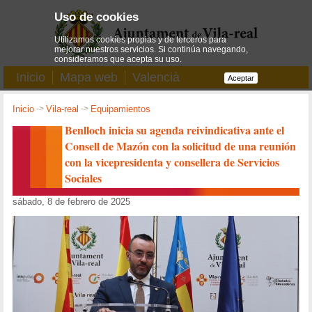
Uso de cookies
Utilizamos cookies propias y de terceros para
mejorar nuestros servicios. Si continúa navegando,
consideramos que acepta su uso.
Inicio
Mapa web
Valencià
Aceptar
Inicio
->
Vila-real
->
Equipamientos
Benlloch inicia su agenda reivindicativa ante el
Consell de Mazón con la solicitud de una reunión
con la vicepresidenta y consellera de Servicios
Sociales
sábado, 8 de febrero de 2025