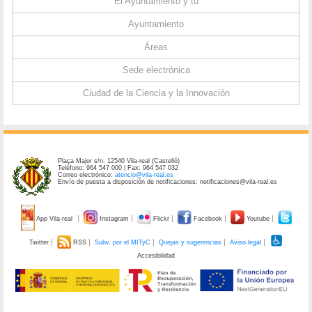
El Ayuntamiento y tú
Ayuntamiento
Áreas
Sede electrónica
Ciudad de la Ciencia y la Innovación
Plaça Major s/n. 12540 Vila-real (Castelló)
Teléfono: 964 547 000 | Fax: 964 547 032
Correo electrónico:
atencio@vila-real.es
Envío de puesta a disposición de notificaciones: notificaciones@vila-real.es
App Vila-real
Instagram
Flickr
Facebook
Youtube
Twitter
RSS
Subv. por el MITyC
Quejas y sugerencias
Aviso legal
Accesibilidad