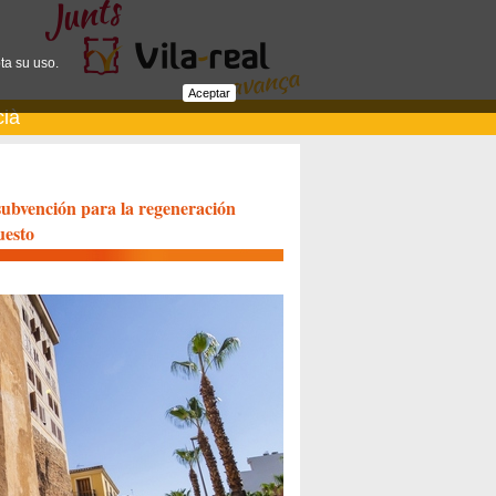
ta su uso.
Aceptar
cià
 subvención para la regeneración
uesto