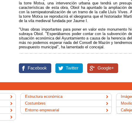
la torre Motxa, una intervención urbana que tendrá un presup
características de esta obra, Obiol ha apuntado la ampliación de
con la semipeatonalización de un tramo de la calle Lluís Vives.
la torre Motxa se reproducirá el ideograma que el historiador Martí
de la vila medieval fundada por Jaume I.
"Unas obras importantes para poner en valor este monumento hist
subraya Obiol. "Esperábamos poder contar con la subvención de la
situación económica del Ayuntamiento a causa de la herencia del
más no podemos esperar nada del Consell de Mazón y tendremos q
presupuesto municipal", ha lamentado el concejal.
Facebook
Twitter
Google+
Estructura económica
Imágen
Costumbres
Movili
Entorno empresarial
Callej