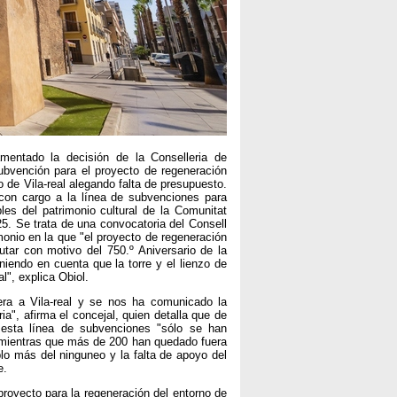
amentado la decisión de la Conselleria de
ubvención para el proyecto de regeneración
o de Vila-real alegando falta de presupuesto.
 con cargo a la línea de subvenciones para
es del patrimonio cultural de la Comunitat
25. Se trata de una convocatoria del Consell
monio en la que "el proyecto de regeneración
tar con motivo del 750.º Aniversario de la
iendo en cuenta que la torre y el lienzo de
l", explica Obiol.
ra a Vila-real y se nos ha comunicado la
a", afirma el concejal, quien detalla que de
a esta línea de subvenciones "sólo se han
 mientras que más de 200 han quedado fuera
lo más del ninguneo y la falta de apoyo del
e.
proyecto para la regeneración del entorno de