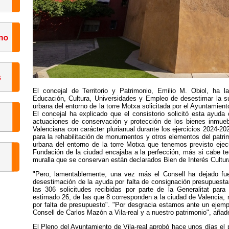
El concejal de Territorio y Patrimonio, Emilio M. Obiol, ha l
Educación, Cultura, Universidades y Empleo de desestimar la s
urbana del entorno de la torre Motxa solicitada por el Ayuntamient
El concejal ha explicado que el consistorio solicitó esta ayuda
actuaciones de conservación y protección de los bienes inmuebl
Valenciana con carácter plurianual durante los ejercicios 2024-20
para la rehabilitación de monumentos y otros elementos del patri
urbana del entorno de la torre Motxa que tenemos previsto ejecu
Fundación de la ciudad encajaba a la perfección, más si cabe ten
muralla que se conservan están declarados Bien de Interés Cultura
"Pero, lamentablemente, una vez más el Consell ha dejado fue
desestimación de la ayuda por falta de consignación presupuestari
las 306 solicitudes recibidas por parte de la Generalitat par
estimado 26, de las que 8 corresponden a la ciudad de Valencia,
por falta de presupuesto". "Por desgracia estamos ante un ejemp
Consell de Carlos Mazón a Vila-real y a nuestro patrimonio", añad
El Pleno del Ayuntamiento de Vila-real aprobó hace unos días el 