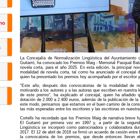
La Concejalía de Normalización Lingüística del Ayuntamiento d
Guitarró, ha convocado los Premios Maig - Memorial Pasqual Batal
novela corta, para el año 2025. En esta edición, la principal no
modalidad de novela corta, tal como ha anunciado el concejal de
quien ha presentado los premios hoy acompañado por el escritor y
"Este año, después dos convocatorias de la modalidad de no
motivando a los autores y a las autoras que escriben en nuestra 
de este premio", ha explicado el concejal, quien ha añadido
dotación de 2.000 a 2.400 euros, además de la publicación de la 
este modo, pensamos que estamos en el buen camino de la conso
las más esperadas entre los escritores y las escritoras en nuestra
Cortells ha recordado que los Premios Maig de narrativa breve f
El Guitarró por primera vez en 1997 y, a partir de la segund
Lingüística se incorporó como patrocinadora y colaboradora dur
2017. El 12 de abril de 2018 se firmó un acuerdo de cesión entre E
la convocatoria de los premios, que desde entonces llevan el