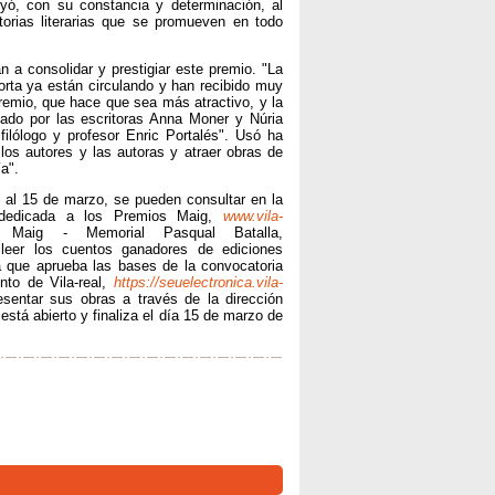
uyó, con su constancia y determinación, al
torias literarias que se promueven en todo
 a consolidar y prestigiar este premio. "La
rta ya están circulando y han recibido muy
premio, que hace que sea más atractivo, y la
mado por las escritoras Anna Moner y Núria
ilólogo y profesor Enric Portalés". Usó ha
 los autores y las autoras y atraer obras de
a".
o al 15 de marzo, se pueden consultar en la
l dedicada a los Premios Maig,
www.vila-
ig - Memorial Pasqual Batalla,
eer los cuentos ganadores de ediciones
a que aprueba las bases de la convocatoria
nto de Vila-real,
https://seuelectronica.vila-
esentar sus obras a través de la dirección
está abierto y finaliza el día 15 de marzo de