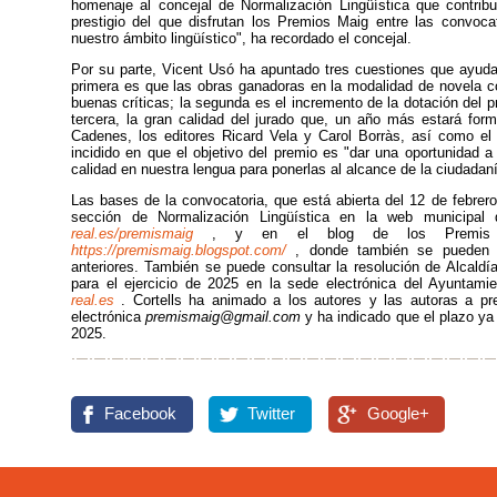
homenaje al concejal de Normalización Lingüística que contrib
prestigio del que disfrutan los Premios Maig entre las convoca
nuestro ámbito lingüístico", ha recordado el concejal.
Por su parte, Vicent Usó ha apuntado tres cuestiones que ayudan
primera es que las obras ganadoras en la modalidad de novela co
buenas críticas; la segunda es el incremento de la dotación del 
tercera, la gran calidad del jurado que, un año más estará for
Cadenes, los editores Ricard Vela y Carol Borràs, así como el f
incidido en que el objetivo del premio es "dar una oportunidad a
calidad en nuestra lengua para ponerlas al alcance de la ciudadaní
Las bases de la convocatoria, que está abierta del 12 de febrer
sección de Normalización Lingüística en la web municipa
real.es/premismaig
, y en el blog de los Premis Ma
https://premismaig.blogspot.com/
, donde también se pueden l
anteriores. También se puede consultar la resolución de Alcaldí
para el ejercicio de 2025 en la sede electrónica del Ayuntamie
real.es
. Cortells ha animado a los autores y las autoras a pr
electrónica
premismaig@gmail.com
y ha indicado que el plazo ya 
2025.
Facebook
Twitter
Google+