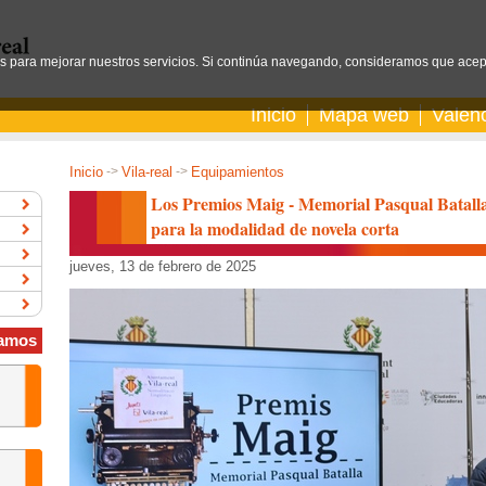
os para mejorar nuestros servicios. Si continúa navegando, consideramos que acep
Inicio
Mapa web
Valen
Inicio
->
Vila-real
->
Equipamientos
Los Premios Maig - Memorial Pasqual Batalla
para la modalidad de novela corta
jueves, 13 de febrero de 2025
amos