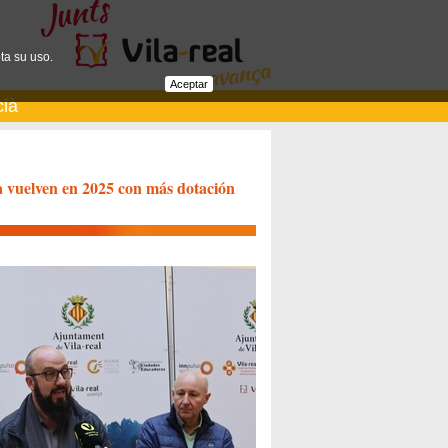
ta su uso.
Aceptar
cià
 vuelven en 2025 con más dotación