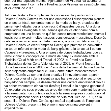
que, per tots aquests mèrits, l'Ajuntament de Vila-real va acordar el
seu nomenament com a Filla Predilecta de Vila-real en sessió plenària
el 24 d'abril de 2017.
Tal com destaca l'acord plenari de concessió d'aquesta distinció,
Dolores Cortés Goterris va ser una empresària i dissenyadora pionera
en el sector tèxtil, concretament en la moda de bany, creadora del
primer teixit elàstic per a la confecció d'aquestes peces. Una dona
treballadora i avançada al seu temps que es va obrir camí com a
empresària en una època en què les dones tenien restriccions morals i
legals per a exercir moltes tasques considerades masculines. Després
dels seus inicis en una xicoteta merceria, a principis dels anys 60,
Dolores Cortés va crear l'empresa Docor, que prompte es convertiria
en tot un referent en la moda de bany gràcies a la tenacitat i esforç
d'aquesta vila-realenca. Una empresa de dones treballadores que va
revolucionar el concepte de la moda de bany. Guardonada amb la
Medalla d'Or al Mèrit en el Treball el 2002, el Premi a la Dona
Treballadora de les Corts Valencianes el 2003, el Premi Nova a la
Dona Emprenedora el 2003 i el Premi de la Universitat Jaume I per la
seua trajectòria empresarial el 2005, entre altres reconeixements,
Dolores Cortés va ser una dona creativa i innovadora que, a partir
d'una idea original i d'una inventiva que ha revolucionat el sector del
banyador per sempre, va desenvolupar una carrera empresarial d'èxit i
va saber transmetre els valors d'esforç i treball a la segona generació.
Va exportar els seus productes arreu del món però mantenint les arrels
a la seua ciutat, on continua radicada la seua empresa i contribueix al
desenvolupament social i econòmic de Vila-real. Des de 1991, és la
seua filla, Dolores Font Cortés, qui està al capdavant de l'empresa
Dolores Cortés, present a tot el món i que continua creixent i
expandint-se.