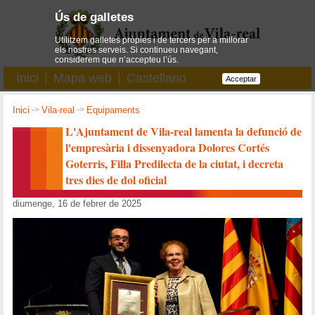
Ús de galletes
Utilitzem galletes pròpies i de tercers per a millorar
els nostres serveis. Si continueu navegant,
considerem que n’accepteu l’ús.
Inici
Mapa web
Castellano
Acceptar
Inici
->
Vila-real
->
Equipaments
L'Ajuntament de Vila-real lamenta la defunció de
l'empresària i dissenyadora Dolores Cortés
Goterris, Filla Predilecta de la ciutat, i decreta
tres dies de dol oficial
diumenge, 16 de febrer de 2025