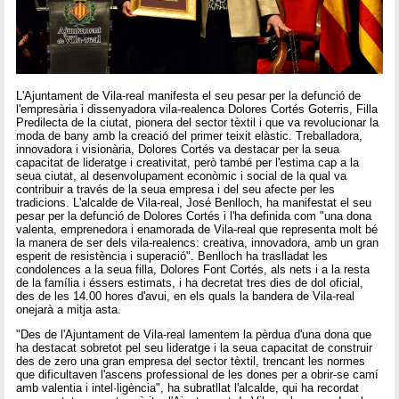
L'Ajuntament de Vila-real manifesta el seu pesar per la defunció de
l'empresària i dissenyadora vila-realenca Dolores Cortés Goterris, Filla
Predilecta de la ciutat, pionera del sector tèxtil i que va revolucionar la
moda de bany amb la creació del primer teixit elàstic. Treballadora,
innovadora i visionària, Dolores Cortés va destacar per la seua
capacitat de lideratge i creativitat, però també per l'estima cap a la
seua ciutat, al desenvolupament econòmic i social de la qual va
contribuir a través de la seua empresa i del seu afecte per les
tradicions. L'alcalde de Vila-real, José Benlloch, ha manifestat el seu
pesar per la defunció de Dolores Cortés i l'ha definida com "una dona
valenta, emprenedora i enamorada de Vila-real que representa molt bé
la manera de ser dels vila-realencs: creativa, innovadora, amb un gran
esperit de resistència i superació". Benlloch ha traslladat les
condolences a la seua filla, Dolores Font Cortés, als nets i a la resta
de la família i éssers estimats, i ha decretat tres dies de dol oficial,
des de les 14.00 hores d'avui, en els quals la bandera de Vila-real
onejarà a mitja asta.
"Des de l'Ajuntament de Vila-real lamentem la pèrdua d'una dona que
ha destacat sobretot pel seu lideratge i la seua capacitat de construir
des de zero una gran empresa del sector tèxtil, trencant les normes
que dificultaven l'ascens professional de les dones per a obrir-se camí
amb valentia i intel·ligència", ha subratllat l'alcalde, qui ha recordat