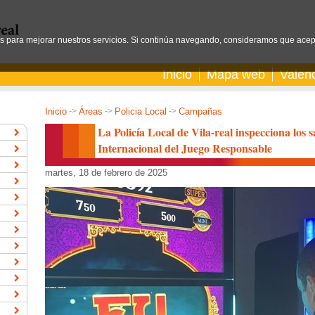
os para mejorar nuestros servicios. Si continúa navegando, consideramos que acep
Inicio
Mapa web
Valen
Inicio
->
Áreas
->
Policia Local
->
Campañas
La Policía Local de Vila-real inspecciona los 
Internacional del Juego Responsable
martes, 18 de febrero de 2025