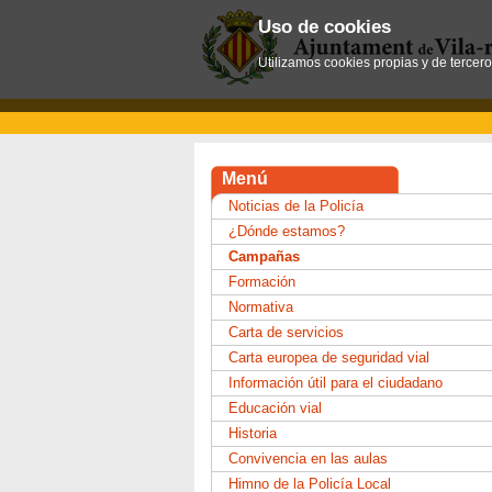
Uso de cookies
Utilizamos cookies propias y de tercer
Menú
Noticias de la Policía
¿Dónde estamos?
Campañas
Formación
Normativa
Carta de servicios
Carta europea de seguridad vial
Información útil para el ciudadano
Educación vial
Historia
Convivencia en las aulas
Himno de la Policía Local