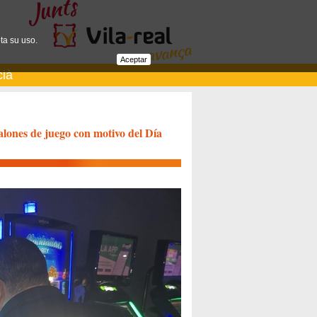
ta su uso.
Aceptar
cià
salones de juego con motivo del Día