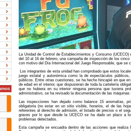
La Unidad de Control de Establecimientos y Consumo (UCECO) de l
del 10 al 16 de febrero, una campaña de inspección de los cinco 
con motivo del Día Internacional del Juego Responsable, que se 
Los integrantes de esta unidad han comprobado que estos locales
juego estatal y autonómica como la de espectáculos públicos, 
públicos. Entre otras cuestiones, se ha hecho hincapié en que e
de edad en el interior, que dispusieran de toda la cartelería oblig
amos
que no hubiera en su interior ninguna persona que tuviera proh
administrativo, se ha revisado la documentación de las máquinas d
Las inspecciones han dejado como balance 15 anomalías, princ
obligatoria (no estar en un sitio visible, horarios, el de las ho
referentes al derecho de admisión, el listado de precios o el seg
graves por lo que desde la UCECO se ha dado un plazo a lo
problemas detectados.
Esta campaña se encuadra dentro de las acciones que realiza l