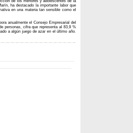
ección de los menores y adolescentes de la
arín, ha destacado la importante labor que
rmativa en una materia tan sensible como el
bora anualmente el Consejo Empresarial del
de personas, cifra que representa al 83,9 %
ado a algún juego de azar en el último año.