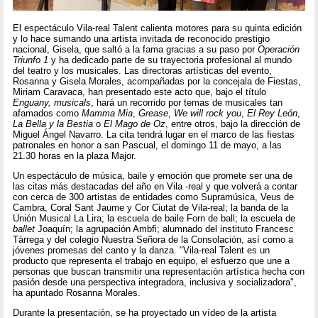
El espectáculo Vila-real Talent calienta motores para su quinta edición
y lo hace sumando una artista invitada de reconocido prestigio
nacional, Gisela, que saltó a la fama gracias a su paso por
Operación
Triunfo 1
y ha dedicado parte de su trayectoria profesional al mundo
del teatro y los musicales. Las directoras artísticas del evento,
Rosanna y Gisela Morales, acompañadas por la concejala de Fiestas,
Miriam Caravaca, han presentado este acto que, bajo el título
Enguany, musicals
, hará un recorrido por temas de musicales tan
afamados como
Mamma Mia
,
Grease
,
We will rock you
,
El Rey León
,
La Bella y la Bestia
o
El Mago de Oz
, entre otros, bajo la dirección de
Miguel Ángel Navarro. La cita tendrá lugar en el marco de las fiestas
patronales en honor a san Pascual, el domingo 11 de mayo, a las
21.30 horas en la plaza Major.
Un espectáculo de música, baile y emoción que promete ser una de
las citas más destacadas del año en Vila -real y que volverá a contar
con cerca de 300 artistas de entidades como Supramúsica, Veus de
Cambra, Coral Sant Jaume y Cor Ciutat de Vila-real; la banda de la
Unión Musical La Lira; la escuela de baile Forn de ball; la escuela de
ballet
Joaquín; la agrupación Ambfi; alumnado del instituto Francesc
Tàrrega y del colegio Nuestra Señora de la Consolación, así como a
jóvenes promesas del canto y la danza. "Vila-real Talent es un
producto que representa el trabajo en equipo, el esfuerzo que une a
personas que buscan transmitir una representación artística hecha con
pasión desde una perspectiva integradora, inclusiva y socializadora",
ha apuntado Rosanna Morales.
Durante la presentación, se ha proyectado un vídeo de la artista