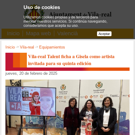
Uso de cookies
Utilizamos cookies propias y de terceros para
mejorar nuestros servicios. Si continúa navegando,
consideramos que acepta su uso.
Inicio
Mapa web
Valencià
Aceptar
Inicio
->
Vila-real
->
Equipamientos
Vila-real Talent ficha a Gisela como artista
invitada para su quinta edición
jueves, 20 de febrero de 2025