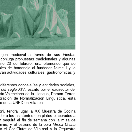
 origen medieval a través de sus Fiestas
conjuga propuestas tradicionales y algunas
ximo 20 de febrero, una efeméride que se
ales de homenaje al fundador Jaime I y la
rán actividades culturales, gastronómicas y
diferentes concejalías y entidades sociales,
l del segle XIV
, escrito por el exdirector del
mia Valenciana de la Llengua, Ramon Ferrer.
oración de Normalización Lingüística, está
do de la UNED en Vila-real.
ni, tendrá lugar la XX Muestra de Cocina
er a los asistentes con platos elaborados a
ón seguirá el fin de semana con la misa de
Jaime, y el estreno de la obra
Missa Divina
 el Cor Ciutat de Vila-real y la Orquestra