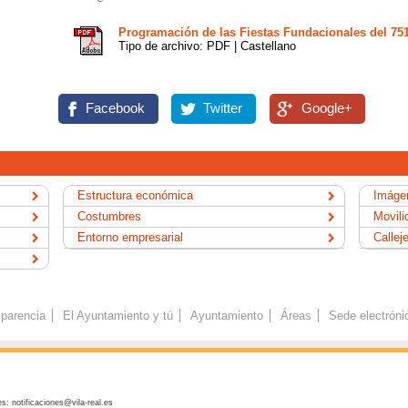
Programación de las Fiestas Fundacionales del 751º
Tipo de archivo: PDF | Castellano
Facebook
Twitter
Google+
Estructura económica
Imágen
Costumbres
Movili
Entorno empresarial
Callej
parencia
El Ayuntamiento y tú
Ayuntamiento
Áreas
Sede electróni
s: notificaciones@vila-real.es