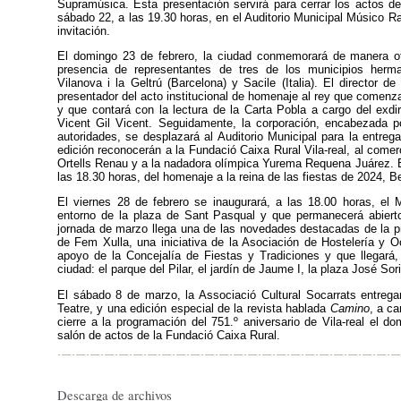
Supramúsica. Esta presentación servirá para cerrar los actos del
sábado 22, a las 19.30 horas, en el Auditorio Municipal Músico Ra
invitación.
El domingo 23 de febrero, la ciudad conmemorará de manera ofi
presencia de representantes de tres de los municipios herman
Vilanova i la Geltrú (Barcelona) y Sacile (Italia). El director de
presentador del acto institucional de homenaje al rey que comenza
y que contará con la lectura de la Carta Pobla a cargo del exdir
Vicent Gil Vicent. Seguidamente, la corporación, encabezada po
autoridades, se desplazará al Auditorio Municipal para la entre
edición reconocerán a la Fundació Caixa Rural Vila-real, al comerc
Ortells Renau y a la nadadora olímpica Yurema Requena Juárez. E
las 18.30 horas, del homenaje a la reina de las fiestas de 2024, 
El viernes 28 de febrero se inaugurará, a las 18.00 horas, el
entorno de la plaza de Sant Pasqual y que permanecerá abiert
jornada de marzo llega una de las novedades destacadas de la pr
de Fem Xulla, una iniciativa de la Asociación de Hostelería y Oc
apoyo de la Concejalía de Fiestas y Tradiciones y que llegará, 
ciudad: el parque del Pilar, el jardín de Jaume I, la plaza José Sor
El sábado 8 de marzo, la Associació Cultural Socarrats entrega
Teatre, y una edición especial de la revista hablada
Camino
, a ca
cierre a la programación del 751.º aniversario de Vila-real el 
salón de actos de la Fundació Caixa Rural.
Descarga de archivos