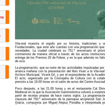
Vila-real muestra el orgullo por su historia, tradiciones y
Fundacionales, que este año cuentan con una programación que 
novedades. La ciudad celebrará su 751.º aniversario el pró
conmemora de manera oficial a través de los actos institucion
entrega de los Premios 20 de Febrer, y en la que además no falta
de ocio.
La programación, que se nutre de las actividades impulsadas por 
arranca mañana con la presentación del libro
Viure a la Vila-rea
Archivo Municipal, Vicent Gil, y por el expresidente de la Acadè
El acto, organizado por la Concejalía de Cultura con la colab
previsto a las 19.00 horas en el salón de actos del Centro Asocia
Poco después, a las 21.00 horas y en el restaurante Cal Dimo
Medieval en la que la Asociación Gastronómica volverá a sorprend
partir de recetas propias de hace varios siglos. La programaci
clausura del 750.º aniversario de la parroquia arciprestal San 
Gràcia
, compuesta por Miguel Alepuz Penalba e interpretada por