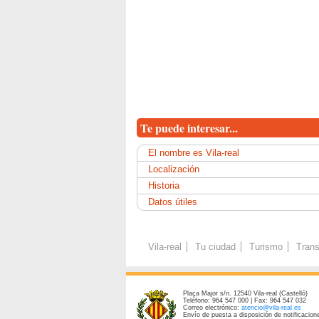
Te puede interesar...
El nombre es Vila-real
Localización
Historia
Datos útiles
Vila-real
Tu ciudad
Turismo
Trans
Plaça Major s/n. 12540 Vila-real (Castelló)
Teléfono: 964 547 000 | Fax: 964 547 032
Correo electrónico:
atencio@vila-real.es
Envío de puesta a disposición de notificacione