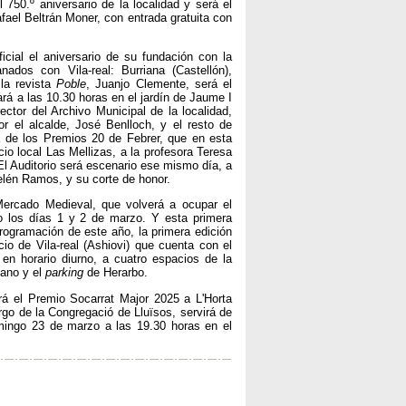
 750.º aniversario de la localidad y será el
fael Beltrán Moner, con entrada gratuita con
cial el aniversario de su fundación con la
ados con Vila-real: Burriana (Castellón),
 la revista
Poble
, Juanjo Clemente, será el
rá a las 10.30 horas en el jardín de Jaume I
ector del Archivo Municipal de la localidad,
r el alcalde, José Benlloch, y el resto de
ga de los Premios 20 de Febrer, que en esta
io local Las Mellizas, a la profesora Teresa
l Auditorio será escenario ese mismo día, a
Belén Ramos, y su corte de honor.
 Mercado Medieval, que volverá a ocupar el
o los días 1 y 2 de marzo. Y esta primera
ogramación de este año, la primera edición
io de Vila-real (Ashiovi) que cuenta con el
en horario diurno, a cuatro espacios de la
iano y el
parking
de Herarbo.
rá el Premio Socarrat Major 2025 a L'Horta
rgo de la Congregació de Lluïsos, servirá de
domingo 23 de marzo a las 19.30 horas en el