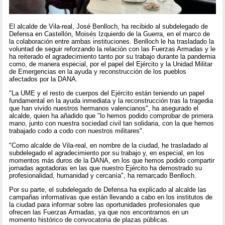
El alcalde de Vila-real, José Benlloch, ha recibido al subdelegado de
Defensa en Castellón, Moisés Izquierdo de la Guerra, en el marco de
la colaboración entre ambas instituciones. Benlloch le ha trasladado la
voluntad de seguir reforzando la relación con las Fuerzas Armadas y le
ha reiterado el agradecimiento tanto por su trabajo durante la pandemia
como, de manera especial, por el papel del Ejército y la Unidad Militar
de Emergencias en la ayuda y reconstrucción de los pueblos
afectados por la DANA.
"La UME y el resto de cuerpos del Ejército están teniendo un papel
fundamental en la ayuda inmediata y la reconstrucción tras la tragedia
que han vivido nuestros hermanos valencianos", ha asegurado el
alcalde, quien ha añadido que "lo hemos podido comprobar de primera
mano, junto con nuestra sociedad civil tan solidaria, con la que hemos
trabajado codo a codo con nuestros militares".
"Como alcalde de Vila-real, en nombre de la ciudad, he trasladado al
subdelegado el agradecimiento por su trabajo y, en especial, en los
momentos más duros de la DANA, en los que hemos podido compartir
jornadas agotadoras en las que nuestro Ejército ha demostrado su
profesionalidad, humanidad y cercanía", ha remarcado Benlloch.
Por su parte, el subdelegado de Defensa ha explicado al alcalde las
campañas informativas que están llevando a cabo en los institutos de
la ciudad para informar sobre las oportunidades profesionales que
ofrecen las Fuerzas Armadas, ya que nos encontramos en un
momento histórico de convocatoria de plazas públicas.