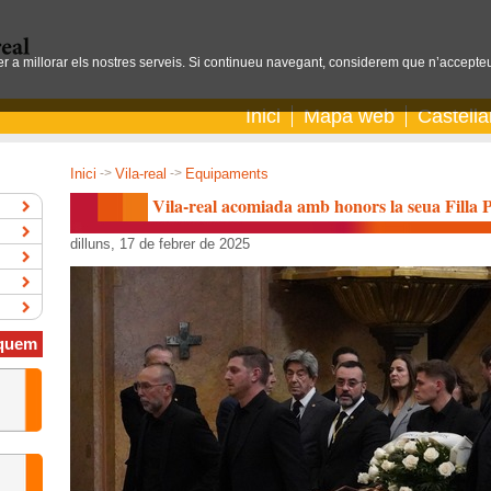
per a millorar els nostres serveis. Si continueu navegant, considerem que n’accepteu
Inici
Mapa web
Castell
Inici
->
Vila-real
->
Equipaments
Vila-real acomiada amb honors la seua Filla P
dilluns, 17 de febrer de 2025
quem