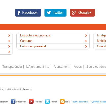
Facebook
Twitter
Google+
Estructura econòmica
Imatge
Costums
Mobili
Entorn empresarial
Guia d
Transparència
L'Ajuntament i tu
Ajuntament
Àrees
Seu electròni
ions: notificaciones@vila-real.es
stagram
Facebook
Youtube
Twitter
RSS
Subv. pel MITIC
Queixes i sug