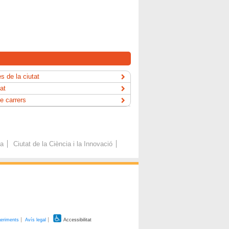
s de la ciutat
tat
e carrers
ca
Ciutat de la Ciència i la Innovació
geriments
Avís legal
Accessibilitat