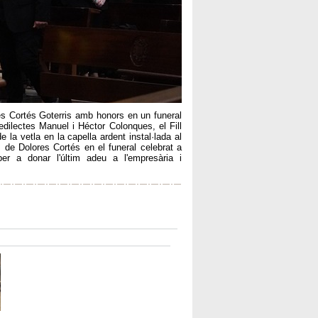
res Cortés Goterris amb honors en un funeral
edilectes Manuel i Héctor Colonques, el Fill
 la vetla en la capella ardent instal·lada al
 de Dolores Cortés en el funeral celebrat a
er a donar l'últim adeu a l'empresària i