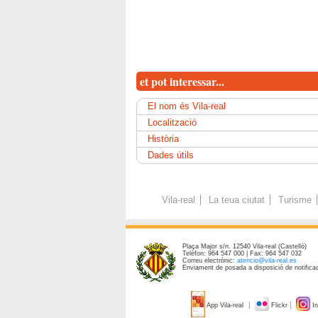
et pot interessar...
El nom és Vila-real
Localització
Història
Dades útils
Vila-real
La teua ciutat
Turisme
Plaça Major s/n. 12540 Vila-real (Castelló)
Telèfon: 964 547 000 | Fax: 964 547 032
Correu electrònic:
atencio@vila-real.es
Enviament de posada a disposició de notificac
App Vila-real
Flickr
In