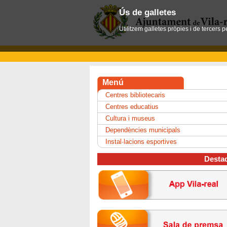
Ús de galletes
Utilitzem galletes pròpies i de tercers 
Menú
Centres bibliotecaris
Centres educatius
Cultura i museus
Dependències municipals
Instal·lacions esportives
Desta