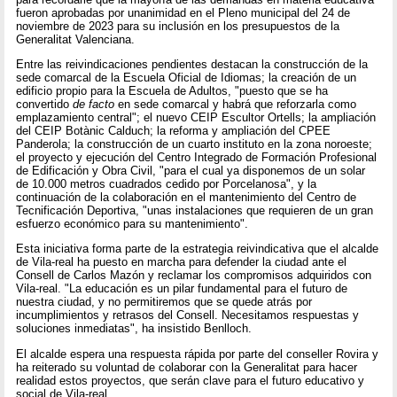
fueron aprobadas por unanimidad en el Pleno municipal del 24 de
noviembre de 2023 para su inclusión en los presupuestos de la
Generalitat Valenciana.
Entre las reivindicaciones pendientes destacan la construcción de la
sede comarcal de la Escuela Oficial de Idiomas; la creación de un
edificio propio para la Escuela de Adultos, "puesto que se ha
convertido
de facto
en sede comarcal y habrá que reforzarla como
emplazamiento central"; el nuevo CEIP Escultor Ortells; la ampliación
del CEIP Botànic Calduch; la reforma y ampliación del CPEE
Panderola; la construcción de un cuarto instituto en la zona noroeste;
el proyecto y ejecución del Centro Integrado de Formación Profesional
de Edificación y Obra Civil, "para el cual ya disponemos de un solar
de 10.000 metros cuadrados cedido por Porcelanosa", y la
continuación de la colaboración en el mantenimiento del Centro de
Tecnificación Deportiva, "unas instalaciones que requieren de un gran
esfuerzo económico para su mantenimiento".
Esta iniciativa forma parte de la estrategia reivindicativa que el alcalde
de Vila-real ha puesto en marcha para defender la ciudad ante el
Consell de Carlos Mazón y reclamar los compromisos adquiridos con
Vila-real. "La educación es un pilar fundamental para el futuro de
nuestra ciudad, y no permitiremos que se quede atrás por
incumplimientos y retrasos del Consell. Necesitamos respuestas y
soluciones inmediatas", ha insistido Benlloch.
El alcalde espera una respuesta rápida por parte del conseller Rovira y
ha reiterado su voluntad de colaborar con la Generalitat para hacer
realidad estos proyectos, que serán clave para el futuro educativo y
social de Vila-real.