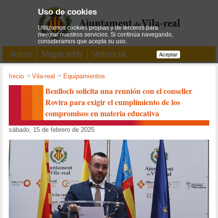
Uso de cookies
Utilizamos cookies propias y de terceros para
mejorar nuestros servicios. Si continúa navegando,
consideramos que acepta su uso.
Inicio
Mapa web
Valencià
Aceptar
Inicio
->
Vila-real
->
Equipamientos
Benlloch solicita una reunión con el conseller
Rovira para exigir el cumplimiento de los
compromisos en materia educativa
sábado, 15 de febrero de 2025