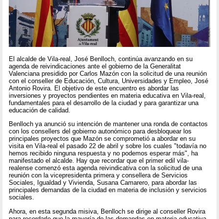
El alcalde de Vila-real, José Benlloch, continúa avanzando en su
agenda de reivindicaciones ante el gobierno de la Generalitat
Valenciana presidido por Carlos Mazón con la solicitud de una reunión
con el conseller de Educación, Cultura, Universidades y Empleo, José
Antonio Rovira. El objetivo de este encuentro es abordar las
inversiones y proyectos pendientes en materia educativa en Vila-real,
fundamentales para el desarrollo de la ciudad y para garantizar una
educación de calidad.
Benlloch ya anunció su intención de mantener una ronda de contactos
con los consellers del gobierno autonómico para desbloquear los
principales proyectos que Mazón se comprometió a abordar en su
visita en Vila-real el pasado 22 de abril y sobre los cuales "todavía no
hemos recibido ninguna respuesta y no podemos esperar más", ha
manifestado el alcalde. Hay que recordar que el primer edil vila-
realense comenzó esta agenda reivindicativa con la solicitud de una
reunión con la vicepresidenta primera y consellera de Servicios
Sociales, Igualdad y Vivienda, Susana Camarero, para abordar las
principales demandas de la ciudad en materia de inclusión y servicios
sociales.
Ahora, en esta segunda misiva, Benlloch se dirige al conseller Rovira
para recordarle que la mayoría de las demandas en materia educativa