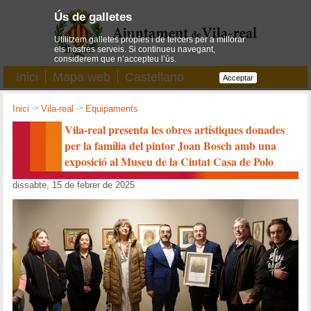
Ús de galletes
Utilitzem galletes pròpies i de tercers per a millorar
els nostres serveis. Si continueu navegant,
considerem que n’accepteu l’ús.
Inici
Mapa web
Castellano
Acceptar
Inici
->
Vila-real
->
Equipaments
Vila-real presenta les obres artístiques donades
per la família del pintor Joan Bosch amb una
exposició al Museu de la Ciutat Casa de Polo
dissabte, 15 de febrer de 2025