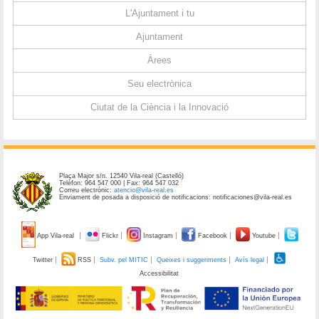
L'Ajuntament i tu
Ajuntament
Àrees
Seu electrònica
Ciutat de la Ciència i la Innovació
Plaça Major s/n. 12540 Vila-real (Castelló)
Telèfon: 964 547 000 | Fax: 964 547 032
Correu electrònic:
atencio@vila-real.es
Enviament de posada a disposició de notificacions: notificaciones@vila-real.es
App Vila-real
Flickr
Instagram
Facebook
Youtube
Twitter
RSS
Subv. pel MITIC
Queixes i suggeriments
Avís legal
Accessibilitat