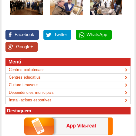
Facebook
Twitter
WhatsApp
Google+
Menú
Centres bibliotecaris
Centres educatius
Cultura i museus
Dependències municipals
Instal·lacions esportives
Destaquem