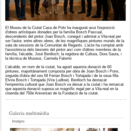
El Museu de la Ciutat Casa de Polo ha inaugurat avui l'exposició
d'obres artístiques donades per la família Bosch Pascual,
descendents del pintor Joan Bosch, conegut i admirat a Vila-real per
ser l'autor, entre altres obres, de les magnífiques pintures murals de la
sala de sessions de la Comunitat de Regants. L'acte ha comptat amb
l'assistència dels besnets del pintor així com d'altres membres de la
família; l'alcalde, José Benlloch; la regidora de Cultura, Dora Saura, i
la tècnica de Museus, Carmela Falomir.
L'alcalde, en nom de la ciutat, ha agraït aquesta donació de 60
pintures, majoritàriament composta per obra de Joan Bosch i Pons,
seguida d'obra del seu fill Ferran Bosch i Tortajada i de la seua filla
Elvira Bosch i Tortajada (Vira Ludlow). Benlloch ha destacat
l'empremta cultural que Joan Bosch va deixar a la ciutat i ha remarcat
que aquesta donació suposa un magnífic regal per a Vila-real en la
cloenda del 750é Aniversari de la Fundació de la ciutat.
Galeria multimèdia
Imatges