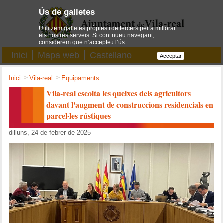
Ús de galletes
Utilitzem galletes pròpies i de tercers per a millorar
els nostres serveis. Si continueu navegant,
considerem que n’accepteu l’ús.
Inici
Mapa web
Castellano
Acceptar
Inici
->
Vila-real
->
Equipaments
Vila-real escolta les queixes dels agricultors
davant l'augment de construccions residencials en
parcel·les rústiques
dilluns, 24 de febrer de 2025