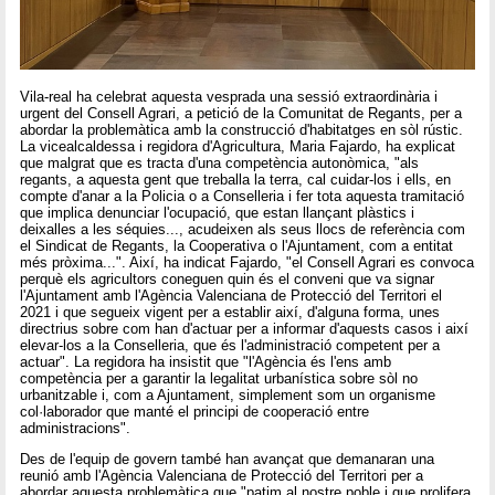
Vila-real ha celebrat aquesta vesprada una sessió extraordinària i
urgent del Consell Agrari, a petició de la Comunitat de Regants, per a
abordar la problemàtica amb la construcció d'habitatges en sòl rústic.
La vicealcaldessa i regidora d'Agricultura, Maria Fajardo, ha explicat
que malgrat que es tracta d'una competència autonòmica, "als
regants, a aquesta gent que treballa la terra, cal cuidar-los i ells, en
compte d'anar a la Policia o a Conselleria i fer tota aquesta tramitació
que implica denunciar l'ocupació, que estan llançant plàstics i
deixalles a les séquies..., acudeixen als seus llocs de referència com
el Sindicat de Regants, la Cooperativa o l'Ajuntament, com a entitat
més pròxima...". Així, ha indicat Fajardo, "el Consell Agrari es convoca
perquè els agricultors coneguen quin és el conveni que va signar
l'Ajuntament amb l'Agència Valenciana de Protecció del Territori el
2021 i que segueix vigent per a establir així, d'alguna forma, unes
directrius sobre com han d'actuar per a informar d'aquests casos i així
elevar-los a la Conselleria, que és l'administració competent per a
actuar". La regidora ha insistit que "l'Agència és l'ens amb
competència per a garantir la legalitat urbanística sobre sòl no
urbanitzable i, com a Ajuntament, simplement som un organisme
col·laborador que manté el principi de cooperació entre
administracions".
Des de l'equip de govern també han avançat que demanaran una
reunió amb l'Agència Valenciana de Protecció del Territori per a
abordar aquesta problemàtica que "patim al nostre poble i que prolifera