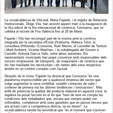
La vicealcaldessa de Vila-real, Maria Fajardo, i el regidor de Relacions
Institucionals, Diego Vila, han assistit aquest matí a la inauguració de
la 41a edició de la fira internacional de ceràmica, Cevisama, que se
celebra al recinte de Fira València fins al 28 de febrer.
Fajardo i Vila han recorregut part de la mostra amb la comitiva
integrada per la secretària d'Estat d'Indústria, Rebeca Torró; la
consellera d'Hisenda i Economia, Ruth Merino; el conseller de Territori
i Medi Ambient, Vicente Martínez, i la subdelegada del Govern a
Castelló, Antonia García Valls, entre altres autoritats. Els
representants municipals han pogut conversar amb responsables dels
sectors empresarial, de transports, de maquinària i de ceràmica que
els han traslladat les necessitats i els reptes dels seus respectius
àmbits en un context complex com l'actual.
Després de la visita, Fajardo ha destacat que Cevisama "és una
plataforma imprescindible per a qualsevol empresa del sector que
vulga augmentar la seua visibilitat, establir contactes de valor i
conéixer de primera mà les últimes tendències i innovacions". Més
enllà de potenciar la qualitat del producte elaborat en aquesta zona, la
regidora ha posat l'accent en el fet que "hem de tenir en compte les
condicions dels treballadors que, encara que sempre poden ser
millorables, compleixen amb unes garanties que en països tercers que
ara actuen com a competència directa, no es donen". La
vicealcaldessa també ha reivindicat que "és el moment que s'activen