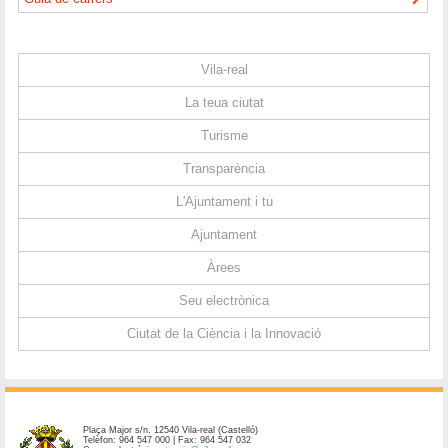
Vila-real
La teua ciutat
Turisme
Transparència
L'Ajuntament i tu
Ajuntament
Àrees
Seu electrònica
Ciutat de la Ciència i la Innovació
Plaça Major s/n. 12540 Vila-real (Castelló)
Telèfon: 964 547 000 | Fax: 964 547 032