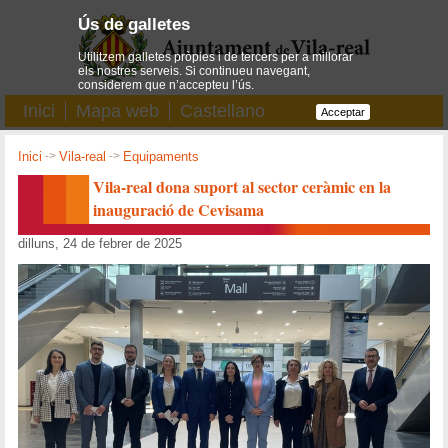
Ús de galletes
Utilitzem galletes pròpies i de tercers per a millorar
els nostres serveis. Si continueu navegant,
considerem que n’accepteu l’ús.
Inici
Mapa web
Castellano
Acceptar
Inici
->
Vila-real
->
Equipaments
Vila-real dona suport al sector ceràmic en la
inauguració de Cevisama
dilluns, 24 de febrer de 2025